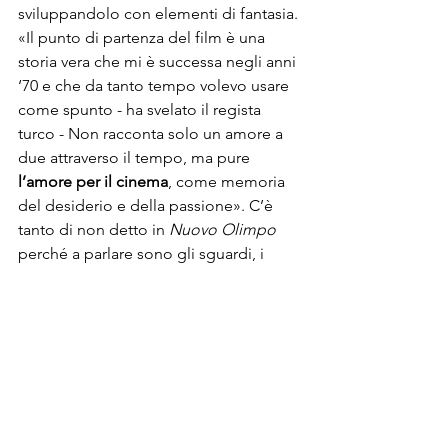
sviluppandolo con elementi di fantasia. 
«Il punto di partenza del film è una 
storia vera che mi è successa negli anni 
‘70 e che da tanto tempo volevo usare 
come spunto - ha svelato il regista 
turco - Non racconta solo un amore a 
due attraverso il tempo, ma pure 
l’amore per il cinema
, come memoria 
del desiderio e della passione». C’è 
tanto di non detto in 
Nuovo Olimpo
perché a parlare sono gli sguardi, i 
silenzi e le immagini proiettate in 
quella sala cinematografica. La data da 
fissare sul calendario è il 1 novembre, 
giorno in cui il film entrerà nel catalogo 
Netflix
. Quel giorno il 
Nuovo Olimpo
aprirà le porte al pubblico!