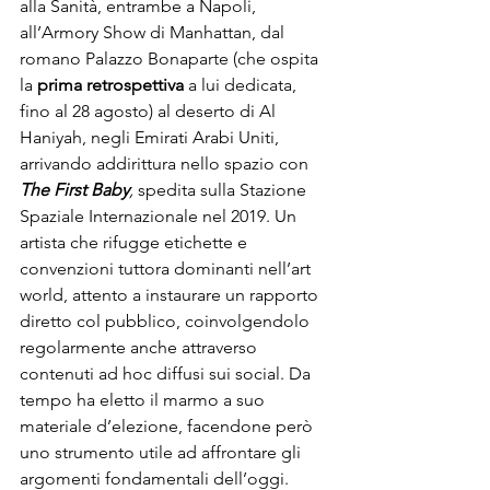
alla Sanità, entrambe a 
Napoli
, 
all’Armory Show di 
Manhattan
, dal 
romano Palazzo Bonaparte (che ospita 
la 
prima retrospettiva
 a lui dedicata, 
fino al 28 agosto) al deserto di Al 
Haniyah, negli 
Emirati Arabi Uniti
, 
arrivando addirittura nello spazio con 
The First Baby
, 
spedita sulla Stazione 
Spaziale Internazionale nel 2019. Un 
artista che rifugge etichette e 
convenzioni tuttora dominanti nell’art 
world, attento a instaurare un rapporto 
diretto col pubblico, coinvolgendolo 
regolarmente anche attraverso 
contenuti ad hoc diffusi sui social. Da 
tempo ha eletto il marmo a suo 
materiale d’elezione, facendone però 
uno strumento utile ad affrontare gli 
argomenti fondamentali dell’oggi.