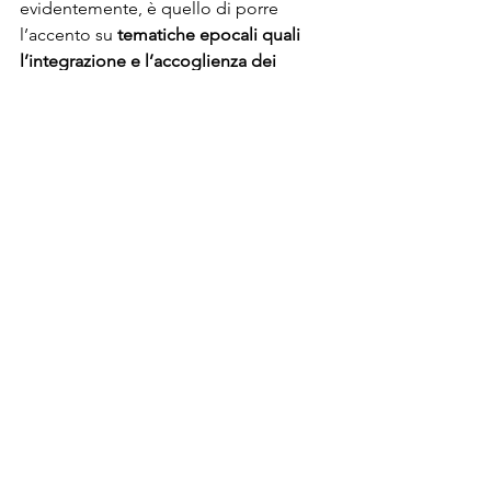
evidentemente, è quello di porre 
l’accento su 
tematiche epocali quali 
l’integrazione e l’accoglienza dei 
rifugiati
, mostrando plasticamente lo 
strazio di coloro che fuggono dalle 
situazioni più diverse (conflitti, carestie, 
povertà...) sperando in un futuro 
migliore. Scopo raggiunto, a giudicare 
dalle reazioni di chi, nei giorni scorsi, si 
è imbattuto nella statua, incuriosito da 
questo “giovane profugo” di marmo 
nero rannicchiato sul ponte.
https://manintowncom.ams3.digitaloceanspa
ces.com/2022/08/a05e3182-9f87-418d-bd6d-
fe29d9809a43.mp4