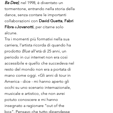
Ba Dee)
, nel 1998, è diventato un 
tormentone, entrando nella storia della 
dance, senza contare le importanti 
collaborazioni con 
David Guetta
,
 Fabri 
Fibra
 e
Jovanotti
, per citarne solo 
alcune.
Tra i momenti più formativi nella sua 
carriera, l’artista ricorda di quando ha 
prodotto
 Blue 
all’età di 25 anni, un 
periodo in cui internet non era così 
accessibile e quello che succedeva nel 
resto del mondo non era a portata di 
mano come oggi. «Gli anni di tour in 
America
 - dice - mi hanno aperto gli 
occhi su uno scenario internazionale, 
musicale e artistico, che non avrei 
potuto conoscere e mi hanno 
insegnato a ragionare “out of the 
box”. Pensavo che tutto dipendesse 