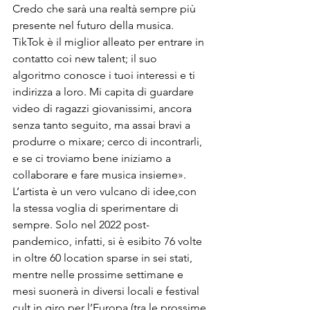
Credo che sarà una realtà sempre più 
presente nel futuro della musica. 
TikTok è il miglior alleato per entrare in 
contatto coi new talent; il suo 
algoritmo conosce i tuoi interessi e ti 
indirizza a loro. Mi capita di guardare 
video di ragazzi giovanissimi, ancora 
senza tanto seguito, ma assai bravi a 
produrre o mixare; cerco di incontrarli, 
e se ci troviamo bene iniziamo a 
collaborare e fare musica insieme».
L’artista è un vero vulcano di idee,con 
la stessa voglia di sperimentare di 
sempre. Solo nel 2022 post-
pandemico, infatti, si è esibito 76 volte 
in oltre 60 location sparse in sei stati, 
mentre nelle prossime settimane e 
mesi suonerà in diversi locali e festival 
cult in giro per l’Europa (tra le prossime 