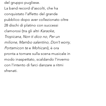
del 
gruppo pugliese
.
La band record d’ascolti, che ha 
conquistato l’affetto del grande 
pubblico dopo aver collezionato oltre 
28 dischi di platino con successi 
clamorosi (tra gli altri 
Karaoke
, 
Tropicana
, 
Non ti dico no
, 
Per un 
milione
, 
Mambo 
salentino
, 
Don’t worry
, 
Portami
con te
 e 
Mohicani
), è ora 
pronta a tornare sulla scena musicale in 
modo inaspettato, scaldando l’inverno 
con l’intento di farci danzare a ritmi 
sfrenati.