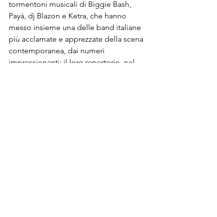
tormentoni musicali di Biggie Bash, 
Payà, dj Blazon e Ketra, che hanno 
messo insieme una delle band italiane 
più acclamate e apprezzate della scena 
contemporanea, dai numeri 
impressionanti; il loro repertorio, nel 
complesso, supera i 2 miliardi di 
stream, mentre su YouTube sono oltre 
800 milioni le 
views
 dei loro videoclip.
Grazie ad 
Heaven
, i Boomdabash 
tornano sotto i riflettori, proponendosi 
per la prima volta in una chiave 
musicale inedita e speciale; attingendo 
da una super hit del passato, ci 
ricordano come un brano non sia solo 
una semplice canzone ma possa 
rimanere nel tempo, diventando la 
perfetta colonna sonora di momenti 
indimenticabili.