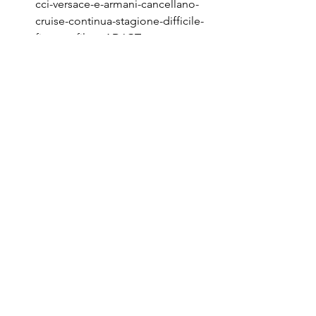
cci-versace-e-armani-cancellano-
cruise-continua-stagione-difficile-
fiere-e-sfilate-AD6GTy
Vanity Fair 
USA:
https://www.vanityfair.com/styl
e/2020/03/coronavirus-worries-
fashion-industry-after-runway-
shows-end-in-self-quarantine
®Riproduzione riservata
Post recenti