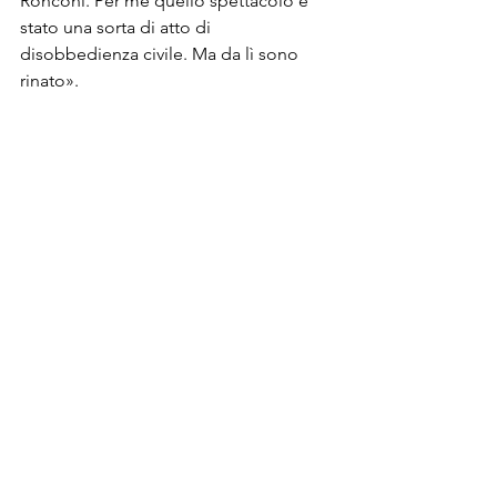
Ronconi. Per me quello spettacolo è 
stato una sorta di atto di 
disobbedienza civile. Ma da lì sono 
rinato».