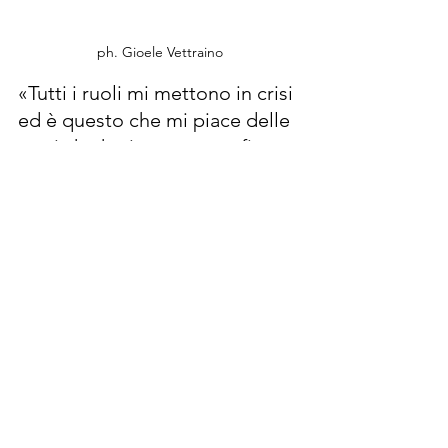
ph. Gioele Vettraino
«Tutti i ruoli mi mettono in crisi 
ed è questo che mi piace delle 
parti che ho interpretato finora»
 In 
Monterossi
, 
Finalmente l’alba
, 
M
 fai 
sempre la parte del cattivo. Non 
vorresti uscire da questo ruolo?
Ora sto facendo un omosessuale. Non 
volevo accettare: mi spaventava. È con 
Maria Sole Tognazzi ma non posso dirti 
altro. È la prossima produzione 
Paramount con Castellitto.
 Il ruolo che ti ha messo maggiormente 
in crisi?
Tutti i ruoli mi mettono in crisi ed è 
questo che mi piace delle parti che ho 