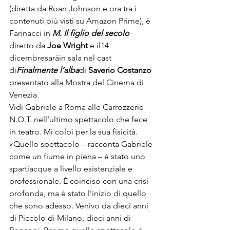
(diretta da Roan Johnson e ora tra i 
contenuti più visti su Amazon Prime), è 
Farinacci in 
M. Il figlio del secolo
diretto da 
Joe Wright
 e il
14 
dicembre
sarà
in sala nel cast 
di
Finalmente l’alba
di 
Saverio Costanzo
presentato alla 
Mostra del Cinema di 
Venezia
.
Vidi Gabriele a Roma alle Carrozzerie 
N.O.T. nell’ultimo spettacolo che fece 
in teatro. Mi colpì per la sua fisicità. 
«Quello spettacolo – racconta Gabriele 
come un fiume in piena – è stato uno 
spartiacque a livello esistenziale e 
professionale. È coinciso con una crisi 
profonda, ma è stato l’inizio di quello 
che sono adesso. Venivo da dieci anni 
di Piccolo di Milano, dieci anni di 