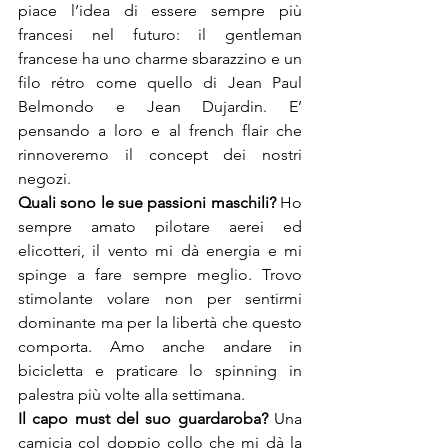
piace l’idea di essere sempre più 
francesi nel futuro: il gentleman 
francese ha uno charme sbarazzino e un 
filo rétro come quello di Jean Paul 
Belmondo e Jean Dujardin. E’ 
pensando a loro e al french flair che 
rinnoveremo il concept dei nostri 
negozi.
Quali sono le sue passioni maschili? 
Ho 
sempre amato pilotare aerei ed 
elicotteri, il vento mi dà energia e mi 
spinge a fare sempre meglio. Trovo 
stimolante volare non per sentirmi 
dominante ma per la libertà che questo 
comporta. Amo anche andare in 
bicicletta e praticare lo spinning in 
palestra più volte alla settimana.
Il capo must del suo guardaroba? 
Una 
camicia col doppio collo che mi dà la 