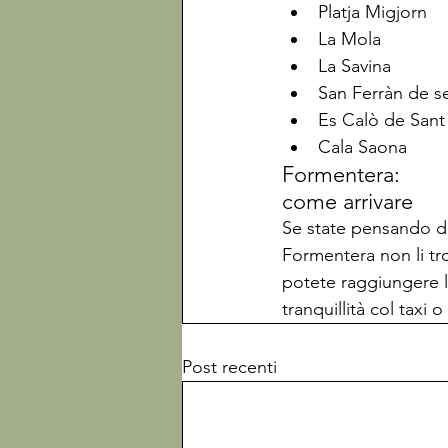
Platja Migjorn
La Mola
La Savina
San Ferràn de s
Es Calò de Sant
Cala Saona
Formentera:

come arrivare 
Se state pensando di
Formentera non li tro
potete raggiungere l’
tranquillità col taxi 
Post recenti