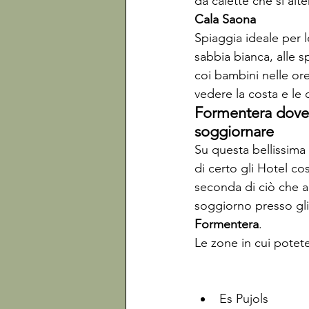
da calette che si alt
Cala Saona
Spiaggia ideale per l
sabbia bianca, alle s
coi bambini nelle ore
vedere la costa e le c
Formentera dove

soggiornare
Su questa bellissima 
di certo gli Hotel cos
seconda di ciò che am
soggiorno presso gli
Formentera
.
Le zone in cui potete
Es Pujols