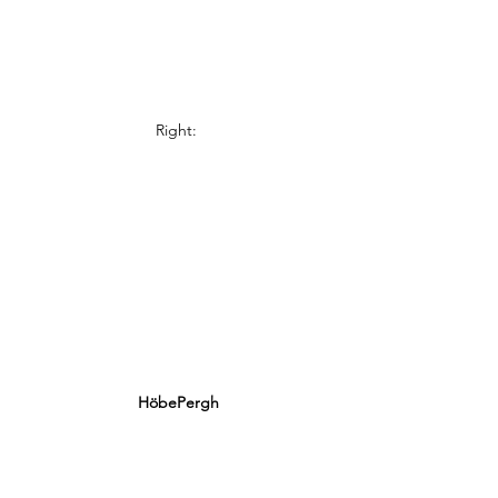
Right: 
HöbePergh