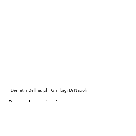
Demetra Bellina, ph. Gianluigi Di Napoli
«Per me la musica è un 
linguaggio universale, ascolto 
musica proveniente da molti 
luoghi diversi nel mondo!»
Nel film canta. Ha in uscita un EP. 