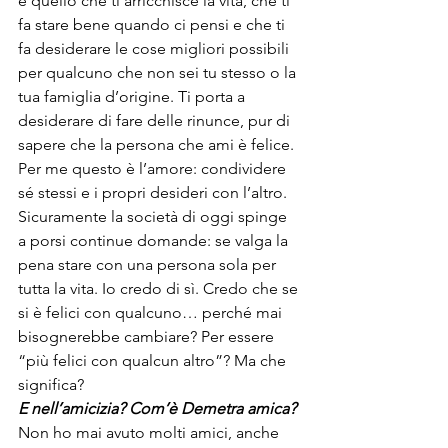
è quello che ti arricchisce la vita, che ti 
fa stare bene quando ci pensi e che ti 
fa desiderare le cose migliori possibili 
per qualcuno che non sei tu stesso o la 
tua famiglia d’origine. Ti porta a 
desiderare di fare delle rinunce, pur di 
sapere che la persona che ami è felice. 
Per me questo è l’amore: condividere 
sé stessi e i propri desideri con l’altro. 
Sicuramente la società di oggi spinge 
a porsi continue domande: se valga la 
pena stare con una persona sola per 
tutta la vita. Io credo di sì. Credo che se 
si è felici con qualcuno… perché mai 
bisognerebbe cambiare? Per essere 
“più felici con qualcun altro”? Ma che 
significa?
E nell’amicizia? Com’è Demetra amica?
Non ho mai avuto molti amici, anche 