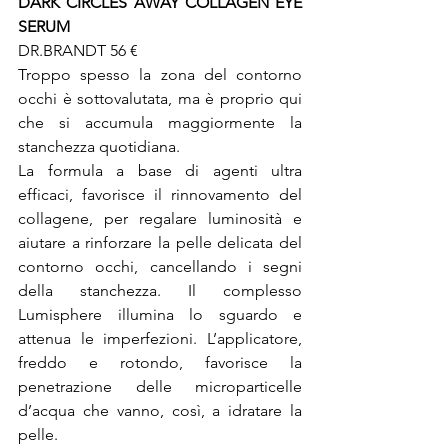
DARK CIRCLES AWAY COLLAGEN EYE 
SERUM
DR.BRANDT 56 €

Troppo spesso la zona del contorno 
occhi è sottovalutata, ma è proprio qui 
che si accumula maggiormente la 
stanchezza quotidiana.

La formula a base di agenti ultra 
efficaci, favorisce il rinnovamento del 
collagene, per regalare luminosità e 
aiutare a rinforzare la pelle delicata del 
contorno occhi, cancellando i segni 
della stanchezza. Il complesso 
Lumisphere illumina lo sguardo e 
attenua le imperfezioni. L’applicatore, 
freddo e rotondo, favorisce la 
penetrazione delle microparticelle 
d’acqua che vanno, così, a idratare la 
pelle.