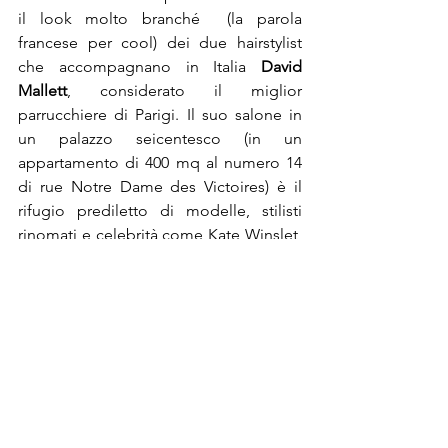
il look molto branché  (la parola 
francese per cool) dei due hairstylist 
che accompagnano in Italia 
David 
Mallett
, considerato il miglior 
parrucchiere di Parigi. Il suo salone in 
un palazzo seicentesco (in un 
appartamento di 400 mq al numero 14 
di rue Notre Dame des Victoires) è il 
rifugio prediletto di modelle, stilisti 
rinomati e celebrità come Kate Winslet, 
Natalie Portman, Sharon Stone o Naomi 
Campbell. Nel tipico snobismo 
parigino, il fatto che da sei mesi abbia 
aperto anche al Ritz è quasi considerato 
una caduta di stile. Lavorando con un 
laboratorio all’avanguardia, David 
Mallett ha sviluppato delle lussuose 
formule essenziali, che impiegano 