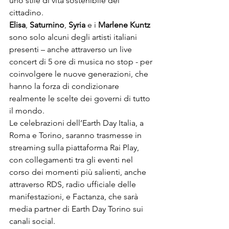
uno stile di vita sostenibile del 
cittadino.
Elisa
, 
Saturnino
, 
Syria
 e i 
Marlene Kuntz
sono solo alcuni degli artisti italiani 
presenti – anche attraverso un live 
concert di 5 ore di musica no stop - per 
coinvolgere le nuove generazioni, che 
hanno la forza di condizionare 
realmente le scelte dei governi di tutto 
il mondo.

Le celebrazioni dell’Earth Day Italia, a 
Roma e Torino, saranno trasmesse in 
streaming sulla piattaforma Rai Play, 
con collegamenti tra gli eventi nel 
corso dei momenti più salienti, anche 
attraverso RDS, radio ufficiale delle 
manifestazioni, e Factanza, che sarà 
media partner di Earth Day Torino sui 
canali social.