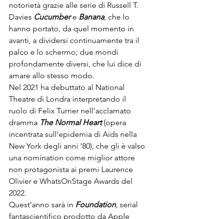
notorietà grazie alle serie di Russell T. 
Davies 
Cucumber
 e 
Banana
, che lo 
hanno portato, da quel momento in 
avanti, a dividersi continuamente tra il 
palco e lo schermo; due mondi 
profondamente diversi, che lui dice di 
amare allo stesso modo.
Nel 2021 ha debuttato al National 
Theatre di 
Londra
 interpretando il 
ruolo di Felix Turner nell’acclamato 
dramma 
The Normal Heart
 (opera 
incentrata sull'epidemia di 
Aids
 nella 
New York
 degli anni '80), che gli è valso 
una nomination come miglior attore 
non protagonista ai premi Laurence 
Olivier e WhatsOnStage Awards del 
2022.

Quest’anno sarà in 
Foundation
, serial 
fantascientifico prodotto da Apple 