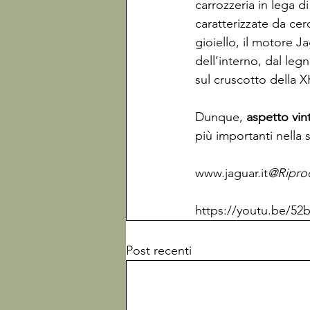
carrozzeria in lega 
caratterizzate da ce
gioiello, il motore Jag
dell’interno, dal legn
sul cruscotto della X
Dunque,
 aspetto vin
più importanti nella 
www.jaguar.it
@Riprod
https://youtu.be/52
Post recenti