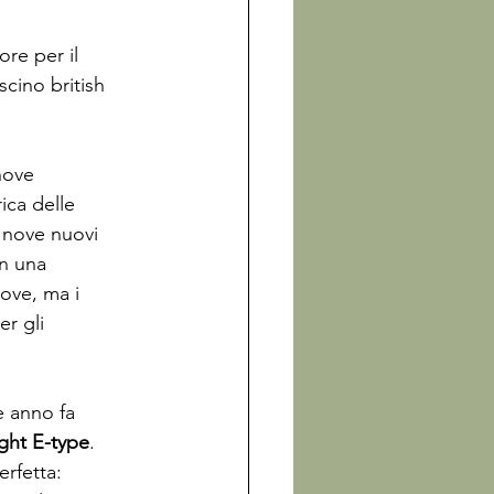
re per il 
scino british 
nove 
ica delle 
 nove nuovi 
n una 
ove, ma i 
r gli 
e anno fa 
ght E-type
. 
rfetta: 