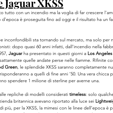
e Jaguar XKSS
o tutto con un incendio ma la voglia di far crescere l’amo
o d’epoca è proseguita fino ad oggi e il risultato ha un fa
nee inconfondibili sta tornando sul mercato, ma solo per 
onisti: dopo quasi 60 anni infatti, dall’incendio nella fabbr
957, 
Jaguar
 ha presentato in questi giorni a 
Los Angeles
esattamente quelle andate perse nelle fiamme. Rifinite co
od Green
, le splendide XKSS saranno completamente nu
risponderanno a quelli di fine anni ’50. Una vera chicca pe
nno spendere 1 milione di sterline per averne una.

le repliche di modelli considerati 
timeless
: solo qualch
l’azienda britannica avevano riportato alla luce sei 
Lightwei
i più, per la XKSS, la mimesi con le linee dell’epoca è pe