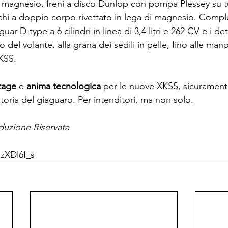
di magnesio, freni a disco Dunlop con pompa Plessey su tu
rchi a doppio corpo rivettato in lega di magnesio. Comple
uar D-type a 6 cilindri in linea di 3,4 litri e 262 CV e i det
o del volante, alla grana dei sedili in pelle, fino alle ma
KSS.

tage
 e 
anima tecnologica
 per le nuove XKSS, sicuramente
storia del giaguaro. Per intenditori, ma non solo.

uzione Riservata
bzXDl6I_s