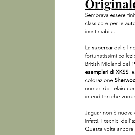
Original
Sembrava essere finit
classico e per le aut
inestimabile.

La 
supercar
 dalle li
fortunatissimi collezi
British Midland del 1
esemplari di XKSS
, 
colorazione 
Sherwo
numeri del telaio cor
intenditori che vorra
Jaguar non è nuova al
infatti, i tecnici del
Questa volta ancora d