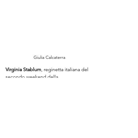
Giulia Calcaterra
Virginia Stablum
, reginetta italiana del 
secondo weekend della 
manifestazione, ha saputo farsi 
riconoscere con eleganza e 
raffinatezza, indossando stivali morbidi 
e zaino frangiato, con tanto di cintura 
coordinata in denim chiaro e luminoso, 
veri protagonisti di un outfit composto 
da minidress color sabbia.