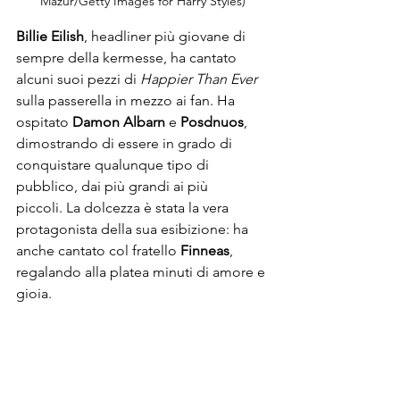
Mazur/Getty Images for Harry Styles)
Billie Eilish
, headliner più giovane di 
sempre della kermesse, ha cantato 
alcuni suoi pezzi di 
Happier Than Ever 
sulla passerella in mezzo ai fan. Ha 
ospitato 
Damon Albarn
 e 
Posdnuos
, 
dimostrando di essere in grado di 
conquistare qualunque tipo di 
pubblico, dai più grandi ai più 
piccoli. La dolcezza è stata la vera 
protagonista della sua esibizione: ha 
anche cantato col fratello 
Finneas
, 
regalando alla platea minuti di amore e 
gioia.  