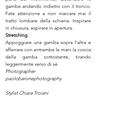
gambe andando indietro con il tronco. 
Fate attenzione a non inarcare mai il 
tratto lombare della schiena. Inspirare 
in chiusura, espirare in apertura.
Stretching
Appoggiare una gamba sopra l’altra e 
afferrare con entrambe le mani la coscia 
della gamba sottostante, tirando 
leggermente verso di sé.
Photographer 
Stylist Chiara Troiani
Model Max Maestri
Total look Sergio Tacchini
 Sneakers Model's own
®Riproduzione Riservata