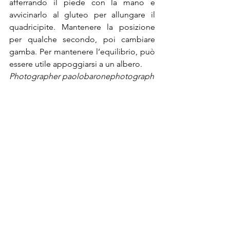
afferrando il piede con la mano e 
avvicinarlo al gluteo per allungare il 
quadricipite. Mantenere la posizione 
per qualche secondo, poi cambiare 
gamba. Per mantenere l’equilibrio, può 
essere utile appoggiarsi a un albero.
Photographer paolobaronephotograph
y

Stylist Chiara Troiani
Model Max Maestri
T-shirt and Jacket 
New Balance
 Shorts 
Puma
 Sneakers Model's own
®Riproduzione Riservata
Post recenti