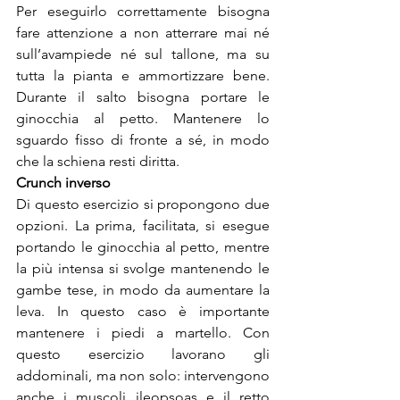
Per eseguirlo correttamente bisogna 
fare attenzione a non atterrare mai né 
sull’avampiede né sul tallone, ma su 
tutta la pianta e ammortizzare bene. 
Durante il salto bisogna portare le 
ginocchia al petto. Mantenere lo 
sguardo fisso di fronte a sé, in modo 
che la schiena resti diritta.
Crunch inverso 
Di questo esercizio si propongono due 
opzioni. La prima, facilitata, si esegue 
portando le ginocchia al petto, mentre 
la più intensa si svolge mantenendo le 
gambe tese, in modo da aumentare la 
leva. In questo caso è importante 
mantenere i piedi a martello. Con 
questo esercizio lavorano gli 
addominali, ma non solo: intervengono 
anche i muscoli ileopsoas e il retto 