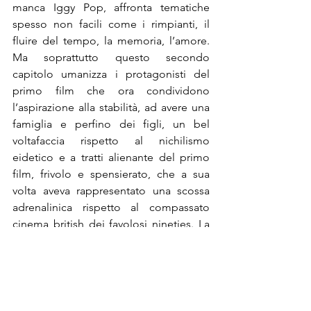
manca Iggy Pop, affronta tematiche 
spesso non facili come i rimpianti, il 
fluire del tempo, la memoria, l’amore. 
Ma soprattutto questo secondo 
capitolo umanizza i protagonisti del 
primo film che ora condividono 
l’aspirazione alla stabilità, ad avere una 
famiglia e perfino dei figli, un bel 
voltafaccia rispetto al nichilismo 
eidetico e a tratti alienante del primo 
film, frivolo e spensierato, che a sua 
volta aveva rappresentato una scossa 
adrenalinica rispetto al compassato 
cinema british dei favolosi nineties. La 
presenza di Veronika, ispiratrice di un 
nuovo progetto di vita ‘ricreativo’ al 
quale si dedicano Mark, Sick Boy e 
Spud che intanto scrive dei racconti 
sulla sua vita e quella dei suoi amici, 