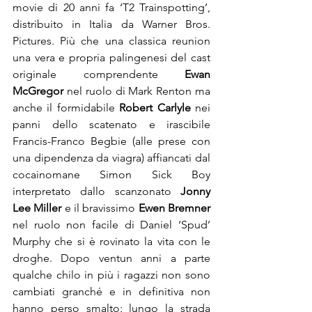
movie di 20 anni fa ‘T2 Trainspotting’, 
distribuito in Italia da Warner Bros. 
Pictures. Più che una classica reunion 
una vera e propria palingenesi del cast 
originale comprendente 
Ewan 
McGregor
 nel ruolo di Mark Renton ma 
anche il formidabile 
Robert Carlyle
 nei 
panni dello scatenato e irascibile 
Francis-Franco Begbie (alle prese con 
una dipendenza da viagra) affiancati dal 
cocainomane Simon Sick Boy 
interpretato dallo scanzonato 
Jonny 
Lee Miller
 e il bravissimo 
Ewen Bremner
nel ruolo non facile di Daniel ‘Spud’ 
Murphy che si è rovinato la vita con le 
droghe. Dopo ventun anni a parte 
qualche chilo in più i ragazzi non sono 
cambiati granché e in definitiva non 
hanno perso smalto: lungo la strada 