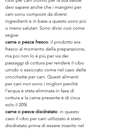
cibo per cani ottimo per la sua salute 
devi sapere anche che i mangimi per 
cani sono composti da diversi 
ingredienti e in base a questo sono più 
o meno salutari. Sono divisi così come 
segue:
carne o pesce fresco
: il prodotto era 
fresco al momento della preparazione, 
ma poi non lo è più per via dei 
passaggi di cottura per rendere il cibo 
umido o essiccato come nel caso delle 
crocchette per cani. Questi alimenti 
per cani non sono i migliori perché 
l’acqua è stata eliminata in fase di 
cottura e la carne presente è di circa 
solo il 20%
carne o pesce disidratato
: in questo 
caso il cibo per cani utilizzato è stato 
disidratato prima di essere inserito nel 