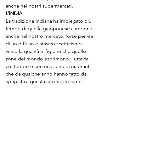
anche nei nostri supermercati.
L’INDIA
La tradizione indiana ha impiegato più 
tempo di quella giapponese a imporsi 
anche nel nostro mercato, forse per via 
di un diffuso e atavico scetticismo 
verso la qualità e l’igiene che quelle 
zone del mondo esprimono. Tuttavia, 
col tempo e con una serie di ristoranti 
che da qualche anno hanno fatto da 
apripista a questa cucina, ci siamo 
accorti che in realtà è molto valida. Lo 
sappiamo tutti, 
a regnare nella cultura 
culinaria indiana sono le spezie
, che 
danno un tocco inconfondibile a tutti i 
piatti. Su tutte, regna il famoso 
curry
, 
usato in molti modi ma reso celebre 
dal tipico pollo al curry, accompagnato 