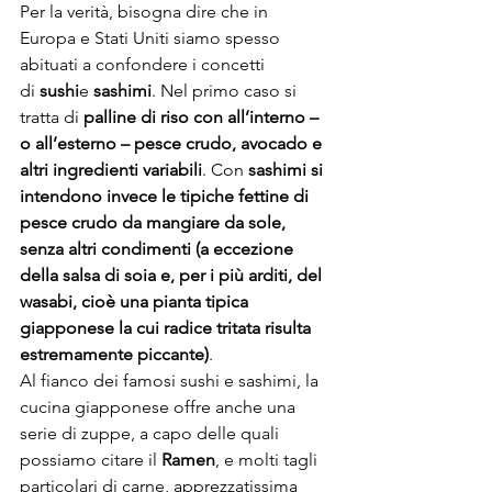
Per la verità, bisogna dire che in 
Europa e Stati Uniti siamo spesso 
abituati a confondere i concetti 
di 
sushi
e 
sashimi
. Nel primo caso si 
tratta di 
palline di riso con all’interno – 
o all’esterno – pesce crudo, avocado e 
altri ingredienti variabili
. Con 
sashimi si 
intendono invece le tipiche fettine di 
pesce crudo da mangiare da sole, 
senza altri condimenti (a eccezione 
della salsa di soia e, per i più arditi, del 
wasabi, cioè una pianta tipica 
giapponese la cui radice tritata risulta 
estremamente piccante)
.
Al fianco dei famosi sushi e sashimi, la 
cucina giapponese offre anche una 
serie di zuppe, a capo delle quali 
possiamo citare il 
Ramen
, e molti tagli 
particolari di carne, apprezzatissima 