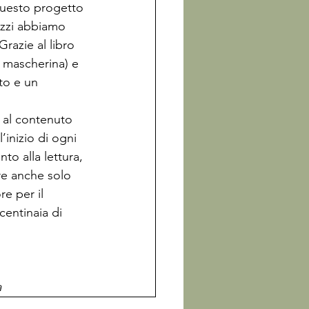
questo progetto 
azzi abbiamo 
 Grazie al libro 
 mascherina) e 
to e un 
a al contenuto 
’inizio di ogni 
o alla lettura, 
re anche solo 
e per il 
entinaia di 
a