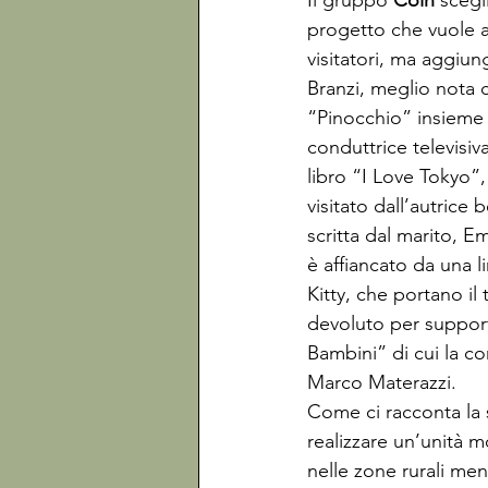
Il gruppo 
Coin
 scegl
progetto che vuole 
visitatori, ma aggiun
Branzi, meglio nota
“Pinocchio” insieme 
conduttrice televisiv
libro “I Love Tokyo”
visitato dall’autrice
scritta dal marito, Em
è affiancato da una l
Kitty, che portano il 
devoluto per support
Bambini” di cui la c
Marco Materazzi.

Come ci racconta la 
realizzare un’unità 
nelle zone rurali men