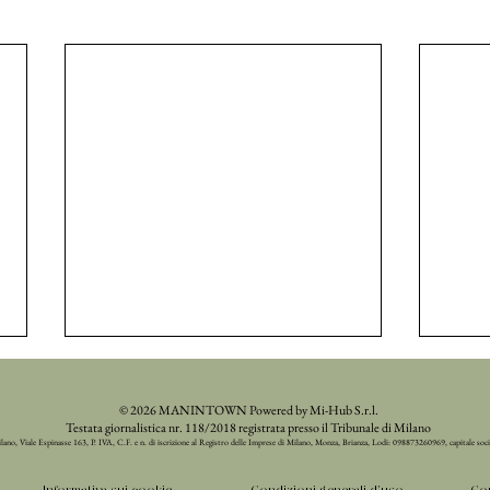
© 2026 MANINTOWN Powered by Mi-Hub S.r.l.
Testata giornalistica nr. 118/2018 registrata presso il Tribunale di Milano
ilano, Viale Espinasse 163, P. IVA, C.F. e n. di iscrizione al Registro delle Imprese di Milano, Monza, Brianza, Lodi: 098873260969, capitale soc
Informativa sui cookie
Condizioni generali d'uso
Con