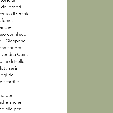
store, un 
dei propri 
vento di Orsola 
ofonica 
 anche 
sso con il suo 
 il Giappone, 
onna sonora 
i vendita Coin, 
lini di Hello 
otti sarà 
aggi dei 
Viscardi e 
ia per 
diche anche 
edibile per 