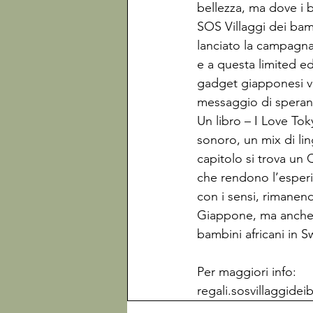
bellezza, ma dove i
SOS Villaggi dei bam
lanciato la campagna 
e a questa limited e
gadget giapponesi vo
messaggio di speranz
Un libro – I Love Toky
sonoro, un mix di lin
capitolo si trova un
che rendono l’esperi
con i sensi, rimanen
Giappone, ma anche t
bambini africani in Sw
Per maggiori info:

regali.sosvillaggide