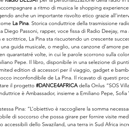
ie
 Radio DEEJAY
 per la personalizzazione della radio in 
accompagnare a ritmo di musica le shopping experience 
gendo anche un importante risvolto etico grazie all’inter
 come 
La Pina
. Storica conduttrice della trasmissione radi
a Diego Passoni, rapper, voce fissa di Radio Deejay, ma
a e scrittrice, La Pina sta riscuotendo un crescente succe
, una guida musicale, o meglio, una canzone d’amore per
 ben quarantatré volte, in cui le parole scorrono sulla col
iliano Pepe. Il libro, disponibile in una selezione di punt
imited edition di accessori per il viaggio, gadget e bambo
tocco inconfondibile de La Pina. Il ricavato di questi prod
are il progetto 
#DANCE4AFRICA
 della Onlus “SOS Vill
onduttrice è Ambassador, insieme a Emiliano Pepe, Sofia 
stessa Pina: “L’obiettivo è raccogliere la somma necessar
mobile di soccorso che possa girare per fornire visite me
o accessibili dello Swaziland, una terra in Sud Africa incr