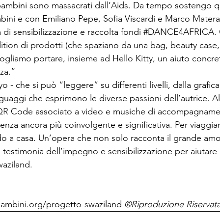
 bambini sono massacrati dall’Aids. Da tempo sostengo 
bini e con Emiliano Pepe, Sofia Viscardi e Marco Mater
di sensibilizzazione e raccolta fondi 
#DANCE4AFRICA
.
dition di prodotti (che spaziano da una bag, beauty case,
gliamo portare, insieme ad Hello Kitty, un aiuto concre
a.”

o - che si può “leggere” su differenti livelli, dalla grafic
guaggi che esprimono le diverse passioni dell’autrice. All
 QR Code associato a video e musiche di accompagnament
enza ancora più coinvolgente e significativa. Per viaggia
do a casa. Un’opera che non solo racconta il grande amor
estimonia dell’impegno e sensibilizzazione per aiutare c
aziland.

ibambini.org/progetto-swaziland
 ®Riproduzione Riservat