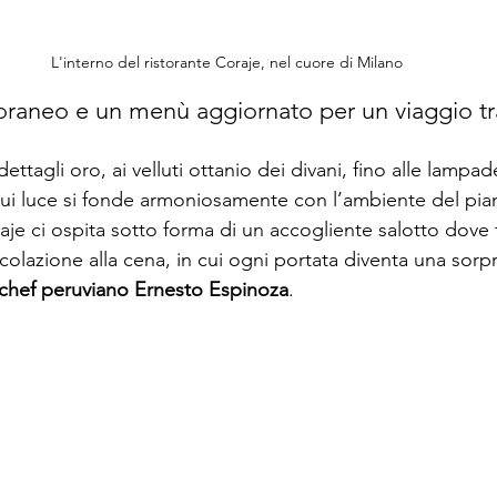
L'interno del ristorante Coraje, nel cuore di Milano
aneo e un menù aggiornato per un viaggio tra 
ttagli oro, ai velluti ottanio dei divani, fino alle lampad
i luce si fonde armoniosamente con l’ambiente del pian
je ci ospita sotto forma di un accogliente salotto dove t
olazione alla cena, in cui ogni portata diventa una sorpr
 chef peruviano Ernesto Espinoza
.