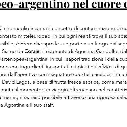
eo-argentino nel cuore 
ittà che meglio incarna il concetto di contaminazione di cu
ntesto mitteleuropeo, in cui ogni realtà trova il suo spaz
sibile, è 
Brera
 che apre le sue porte a un luogo dai sapor
. Siamo da 
Coraje
, il ristorante di Agostina Gandolfo, da
artenopea-argentina, in cui i sapori tradizionali della cuc
o con ingredienti inaspettati e i piatti più sfiziosi di qu
re dall’aperitivo con i signature 
cocktail
 caraibici, firmat
i David Lagos, a base di frutta fresca esotica, come mara
uta al momento: un viaggio oltreoceano nel caratterist
tà meneghina
, reso possibile attraverso una rigorosa sele
a Agostina e il suo staff.