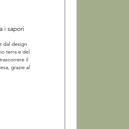
i sapori 
e dal 
design
o terra e del 
rascorrere il 
esa, grazie al 