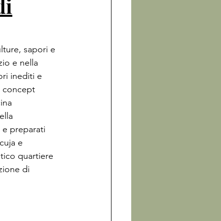
di
lture, sapori e 
io e nella 
i inediti e 
l concept 
ina 
ella 
i e preparati 
cuja e 
ico quartiere 
zione di 