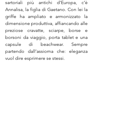
sartoriali più antichi d’Europa, c’è 
Annalisa, la figlia di Gaetano. Con lei la 
griffe ha ampliato e armonizzato la 
dimensione produttiva, affiancando alle 
preziose cravatte, sciarpe, borse e 
borsoni da viaggio, porta tablet e una 
capsule di beachwear. Sempre 
partendo dall’assioma che: eleganza 
vuol dire esprimere se stessi.
www.calabrese1924.com
@Riproduzione Riservata 
Post recenti