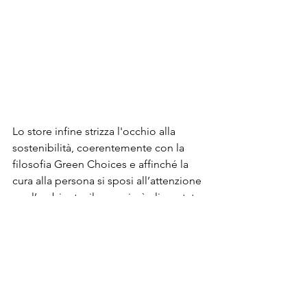
Lo store infine strizza l'occhio alla 
sostenibilità, coerentemente con la 
filosofia Green Choices e affinché la 
cura alla persona si sposi all’attenzione 
per l’ambiente, il negozio è alimentato 
al
 100% da energia da fonti 
rinnovabili
 e contribuisce, in qualità di 
Retail BAMFriend, a sostenere BAM - 
Biblioteca degli Alberi Milano, un 
progetto della 
Fondazione Riccardo 
Catella
: il giardino botanico 