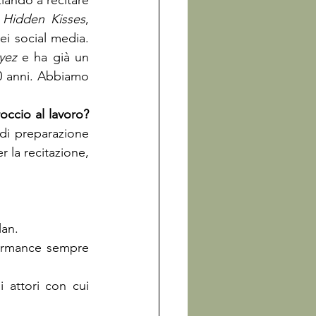
ziando a recitare 
 
Hidden Kisses
, 
ei social media. 
yez
 e ha già un 
0 anni. Abbiamo 
occio al lavoro?
di preparazione 
 la recitazione, 
lan.
ormance sempre 
 
attori con cui 