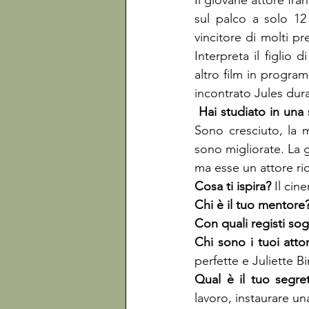
Il giovane attore fra
sul palco a solo 12 
vincitore di molti pr
Interpreta il figlio d
altro film in progra
incontrato Jules dura
 Hai studiato in una
Sono cresciuto, la m
sono migliorate. La g
ma esse un attore ri
Cosa ti ispira? 
Il cin
Chi è il tuo mentore
Con quali registi sog
Chi sono i tuoi attori
perfette e Juliette 
Qual è il tuo segre
lavoro, instaurare un