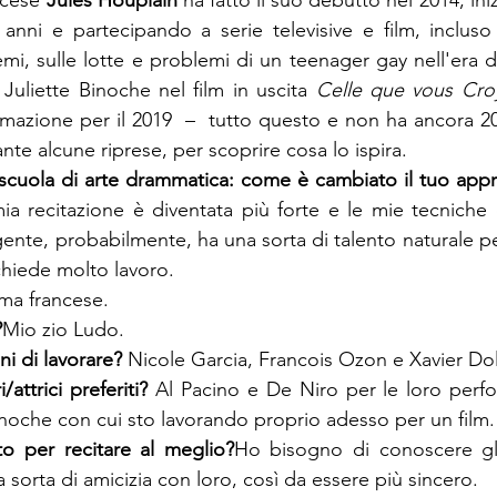
ncese 
Jules Houplain
 ha fatto il suo debutto nel 2014, ini
anni e partecipando a serie televisive e film, incluso
emi, sulle lotte e problemi di un teenager gay nell'era d
i Juliette Binoche nel film in uscita 
Celle que vous Cro
mmazione per il 2019  –  tutto questo e non ha ancora 2
nte alcune riprese, per scoprire cosa lo ispira.
 scuola di arte drammatica: come è cambiato il tuo appr
ia recitazione è diventata più forte e le mie tecniche 
ente, probabilmente, ha una sorta di talento naturale per
chiede molto lavoro.
ema francese.
?
Mio zio Ludo.
ni di lavorare? 
Nicole Garcia, Francois Ozon e Xavier Do
/attrici preferiti? 
Al Pacino e De Niro per le loro perf
Binoche con cui sto lavorando proprio adesso per un film.
to per recitare al meglio?
Ho bisogno di conoscere gli 
a sorta di amicizia con loro, così da essere più sincero.