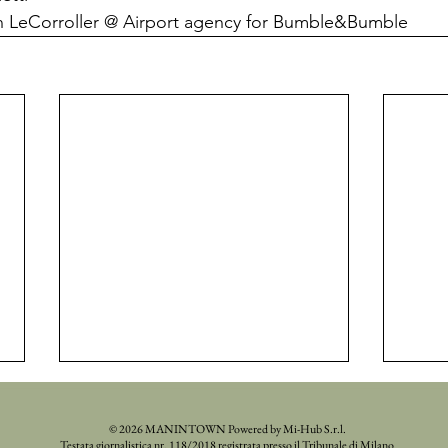
 LeCorroller @ Airport agency for Bumble&Bumble
© 2026 MANINTOWN Powered by Mi-Hub S.r.l.
Testata giornalistica nr. 118/2018 registrata presso il Tribunale di Milano