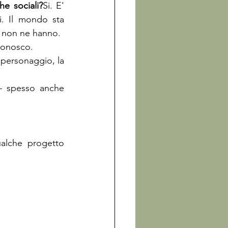
e sociali?
Si. E' 
. Il mondo sta 
 non ne hanno. 
conosco.
l personaggio, la 
– spesso anche 
lche progetto 