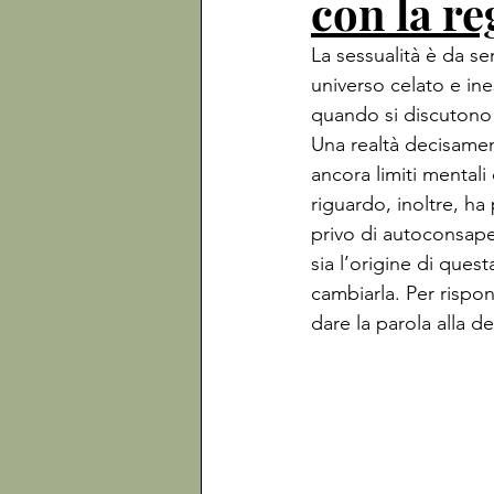
con la re
La sessualità è da s
universo celato e ine
quando si discutono t
Una realtà decisamen
ancora limiti mental
riguardo, inoltre, ha
privo di autoconsape
sia l’origine di ques
cambiarla. Per rispo
dare la parola alla d