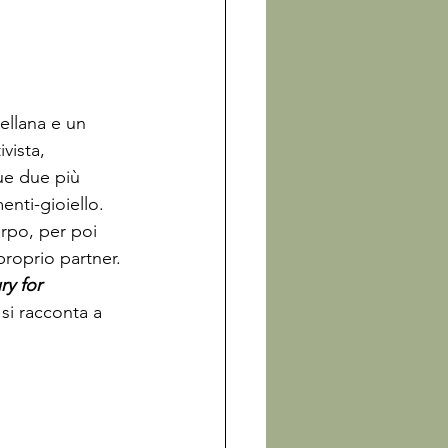
cellana e un 
vista, 
ue due più 
menti-
gioiello
. 
rpo, per poi 
proprio partner. 
y for 
 si racconta a 