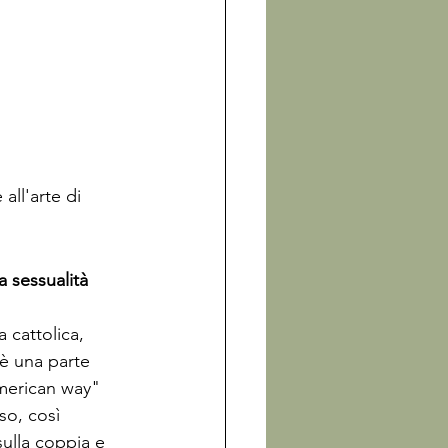
all'arte di 
a sessualità 
 cattolica, 
 è una parte 
merican
 way" 
so, così 
sulla coppia e 