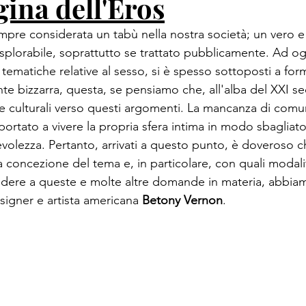
gina dell'Eros
empre considerata un tabù nella nostra società; un vero e
splorabile, soprattutto se trattato pubblicamente. Ad oggi
ematiche relative al sesso, si è spesso sottoposti a for
te bizzarra, questa, se pensiamo che, all'alba del XXI se
i e culturali verso questi argomenti. La mancanza di comu
 portato a vivere la propria sfera intima in modo sbagliat
volezza. Pertanto, arrivati a questo punto, è doveroso c
ta concezione del tema e, in particolare, con quali modalit
ndere a queste e molte altre domande in materia, abbiam
esigner e artista americana 
Betony Vernon
.