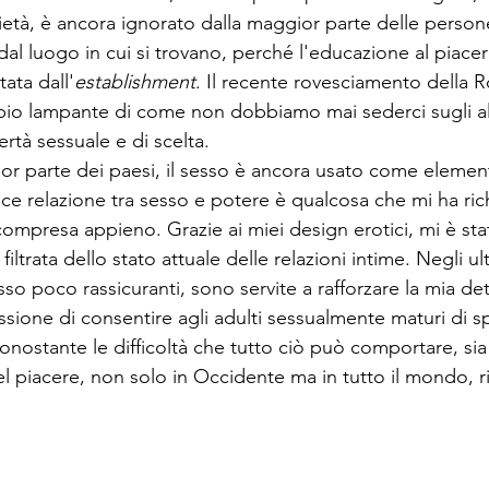
cietà, è ancora ignorato dalla maggior parte delle person
l luogo in cui si trovano, perché l'educazione al piacer
ata dall'
establishment
. Il recente rovesciamento della 
io lampante di come non dobbiamo mai sederci sugli all
bertà sessuale e di scelta. 
or parte dei paesi, il sesso è ancora usato come element
elice relazione tra sesso e potere è qualcosa che mi ha ri
compresa appieno. Grazie ai miei design erotici, mi è st
filtrata dello stato attuale delle relazioni intime. Negli ul
so poco rassicuranti, sono servite a rafforzare la mia d
issione di consentire agli adulti sessualmente maturi di 
nostante le difficoltà che tutto ciò può comportare, sia 
el piacere, non solo in Occidente ma in tutto il mondo, r