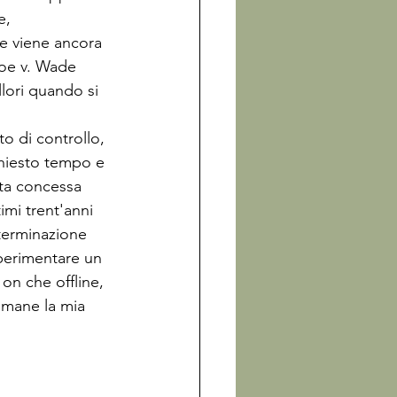
e, 
e viene ancora 
Roe v. Wade 
ori quando si 
o di controllo, 
chiesto tempo e 
ata concessa 
timi trent'anni 
eterminazione 
sperimentare un 
on che offline, 
imane la mia 