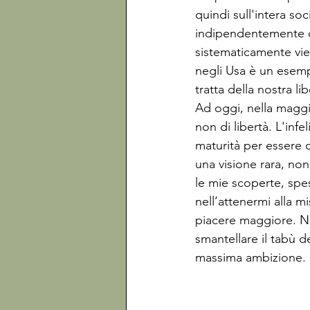
quindi sull'intera so
indipendentemente da
sistematicamente viet
negli 
Usa
 è un esemp
tratta della nostra li
Ad oggi, nella maggi
non di libertà. L'inf
maturità per essere 
una visione rara, non 
le mie scoperte, spes
nell’attenermi alla m
piacere maggiore. No
smantellare il tabù d
massima ambizione.