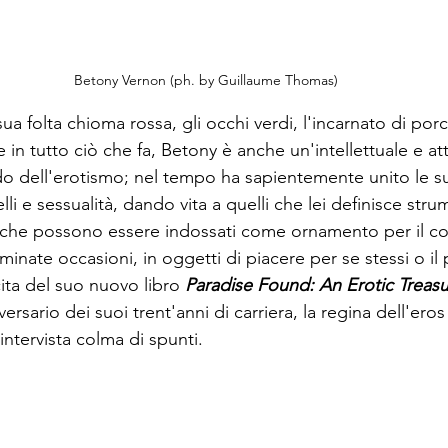
 Betony Vernon (ph. by Guillaume Thomas)
sua folta chioma rossa, gli occhi verdi, l'incarnato di por
 in tutto ciò che fa, Betony è anche un'intellettuale e atti
do dell'erotismo; nel tempo ha sapientemente unito le s
lli e sessualità, dando vita a quelli che lei definisce stru
ri che possono essere indossati come ornamento per il co
rminate occasioni, in oggetti di piacere per se stessi o il 
ita del suo nuovo libro 
Paradise Found: An Erotic Treasur
versario dei suoi trent'anni di carriera, la regina dell'
eros
ervista colma di spunti.