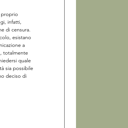
 proprio 
, infatti, 
me di censura. 
colo, esistano 
nicazione a 
o, totalmente 
hiedersi quale 
à sia possibile 
o deciso di 