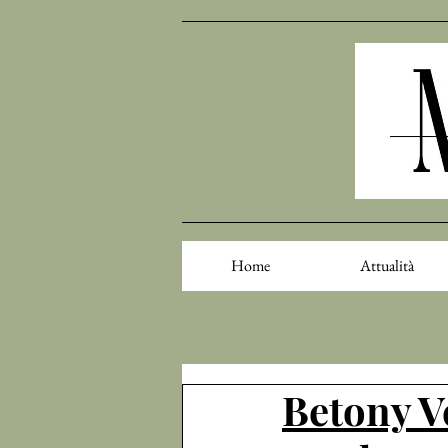
Home
Attualità
Betony V