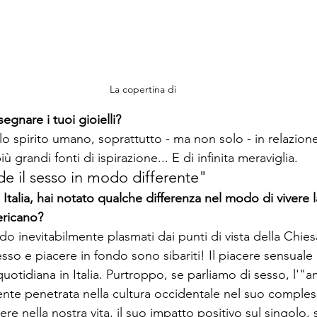
La copertina di 
segnare i tuoi gioielli?
lo spirito umano, soprattutto - ma non solo - in relazione 
 grandi fonti di ispirazione... E di infinita meraviglia.
e il sesso in modo differente"
 Italia, hai notato qualche differenza nel modo di vivere l
ericano?
ndo inevitabilmente plasmati dai punti di vista della Chiesa
esso e piacere in fondo sono sibariti! Il piacere sensuale
 quotidiana in Italia. Purtroppo, se parliamo di sesso, l'"
a
nte penetrata nella cultura occidentale nel suo comples
re nella nostra vita, il suo impatto positivo sul singolo, 