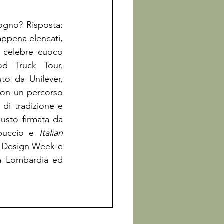
ogno? Risposta: 
 appena elencati, 
 celebre cuoco 
od Truck Tour. 
o da Unilever, 
con un percorso 
di tradizione e 
usto firmata da 
ppuccio e 
Italian 
a Design Week e 
a Lombardia ed 