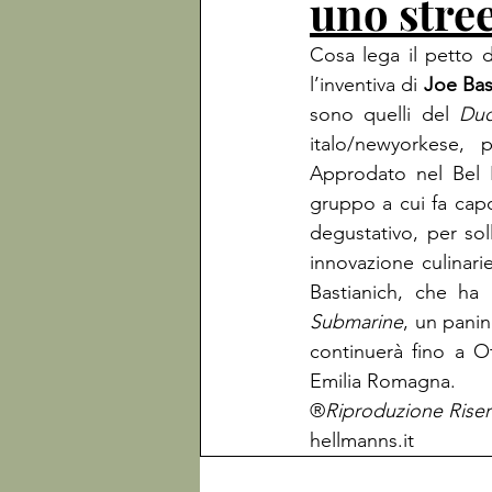
uno stre
Cosa lega il petto d
l’inventiva di 
Joe Bas
sono quelli del 
Duc
italo/newyorkese, p
Approdato nel Bel P
gruppo a cui fa capo
degustativo, per sol
innovazione culinarie
Bastianich, che ha
Submarine
, un panin
continuerà fino a O
Emilia Romagna.
®
Riproduzione Riser
hellmanns.it