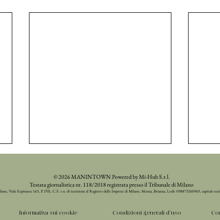
© 2026 MANINTOWN Powered by Mi-Hub S.r.l.
Testata giornalistica nr. 118/2018 registrata presso il Tribunale di Milano
ilano, Viale Espinasse 163, P. IVA, C.F. e n. di iscrizione al Registro delle Imprese di Milano, Monza, Brianza, Lodi: 098873260969, capitale soc
Informativa sui cookie
Condizioni generali d'uso
Con