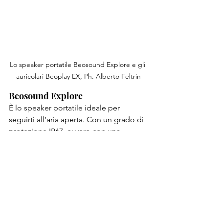
Lo speaker portatile Beosound Explore e gli 
auricolari Beoplay EX, Ph. Alberto Feltrin
Beosound Explore 
È lo speaker portatile ideale per 
seguirti all’aria aperta. Con un grado di 
protezione IP67, ovvero con una 
specifica resistenza all'acqua e alla 
polvere, Beosound Explore è 
progettato per accompagnarti sempre 
e ovunque. Equipaggiato con 
Bluetooth e Fast Pairing, ti offre musica 
sempre a portata di clic per 
lunghissime avventure outdoor, fino a 