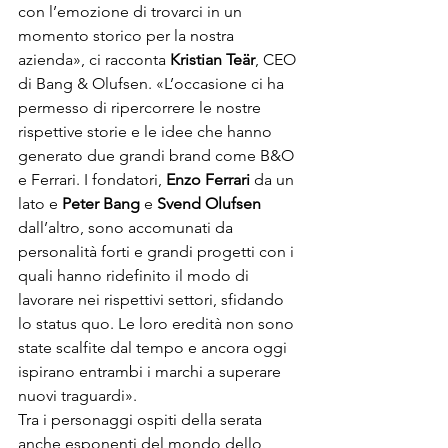
con l’emozione di trovarci in un 
momento storico per la nostra 
azienda», ci racconta 
Kristian Teär
, CEO 
di Bang & Olufsen. «L’occasione ci ha 
permesso di ripercorrere le nostre 
rispettive storie e le idee che hanno 
generato due grandi brand come B&O 
e Ferrari. I fondatori, 
Enzo Ferrari
 da un 
lato e 
Peter Bang
 e 
Svend Olufsen
dall’altro, sono accomunati da 
personalità forti e grandi progetti con i 
quali hanno ridefinito il modo di 
lavorare nei rispettivi settori, sfidando 
lo status quo. Le loro eredità non sono 
state scalfite dal tempo e ancora oggi 
ispirano entrambi i marchi a superare 
nuovi traguardi».

Tra i personaggi ospiti della serata 
anche esponenti del mondo dello 