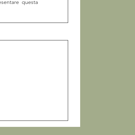
creare questi look di ispirazione ‘ritorno a scuola’. È un onore poter presentare questa 