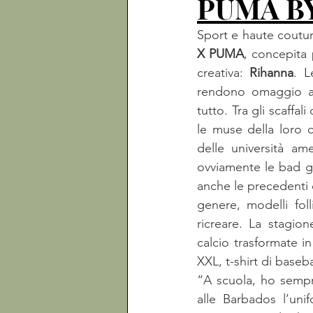
PUMA B
Sport e haute coutur
X PUMA
, concepita p
creativa: 
Rihanna
. L
rendono omaggio ai 
tutto. Tra gli scaffa
le muse della loro c
delle università ame
ovviamente le bad gir
anche le precedenti c
genere, modelli foll
ricreare. La stagio
calcio trasformate in
XXL, t-shirt di baseba
“A scuola, ho sempr
alle Barbados l’uni