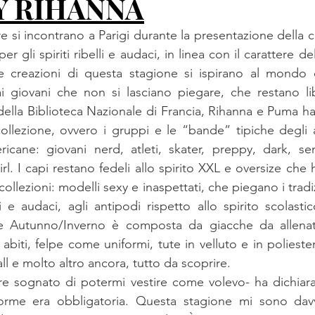
Y RIHANNA
e si incontrano a Parigi durante la presentazione della c
er gli spiriti ribelli e audaci, in linea con il carattere del
e creazioni di questa stagione si ispirano al mondo de
giovani che non si lasciano piegare, che restano lib
li della Biblioteca Nazionale di Francia, Rihanna e Puma han
ollezione, ovvero i gruppi e le “bande” tipiche degli a
ricane: giovani nerd, atleti, skater, preppy, dark, se
l. I capi restano fedeli allo spirito XXL e oversize che h
ollezioni: modelli sexy e inaspettati, che piegano i tradiz
i e audaci, agli antipodi rispetto allo spirito scolasti
ne Autunno/Inverno è composta da giacche da allenat
 abiti, felpe come uniformi, tute in velluto e in polieste
ll e molto altro ancora, tutto da scoprire.

e sognato di potermi vestire come volevo- ha dichiara
forme era obbligatoria. Questa stagione mi sono davve