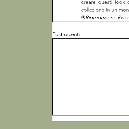
collezione
 in un mo
®
Riproduzione Riser
Post recenti