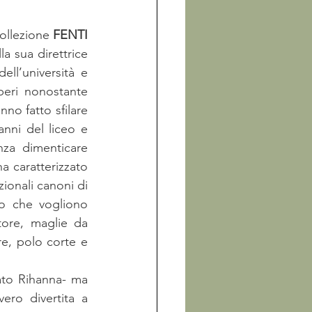
ollezione 
FENTI 
la sua direttrice 
ll’università e 
eri nonostante 
no fatto sfilare 
nni del liceo e 
nza dimenticare 
a caratterizzato 
ionali canoni di 
co che vogliono 
ore, maglie da 
re, polo corte e 
to Rihanna- ma 
ro divertita a 