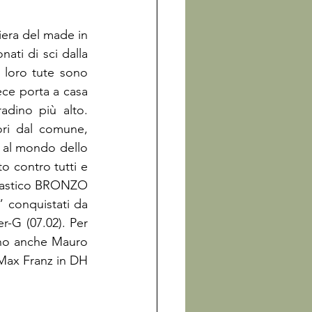
iera del made in 
ati di sci dalla 
 gli sportivi vincenti che hanno indossato le loro tute sono 
ece porta a casa 
dino più alto. 
ori dal comune, 
e al mondo dello 
o contro tutti e 
ntastico BRONZO 
 conquistati da 
-G (07.02). Per 
no anche Mauro 
 Max Franz in DH 