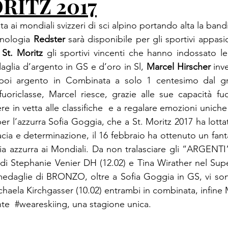
ORITZ 2017
ta ai mondiali svizzeri di sci alpino portando alta la band
cnologia
 Redster
 sarà disponibile per gli sportivi appasion
 
St. Moritz
aglia d’argento in GS e d’oro in Sl, 
Marcel Hirscher
 inv
poi argento in Combinata a solo 1 centesimo dal gra
uoriclasse, Marcel riesce, grazie alle sue capacità fu
e in vetta alle classifiche  e a regalare emozioni unich
er l’azzurra Sofia Goggia, che a St. Moritz 2017 ha lottat
enacia e determinazione, il 16 febbraio ha ottenuto un fa
a azzurra ai Mondiali. Da non tralasciare gli “ARGENTI”
,di Stephanie Venier DH (12.02) e Tina Wirather nel Super
medaglie di BRONZO, oltre a Sofia Goggia in GS, vi so
chaela Kirchgasser (10.02) entrambi in combinata, infine
te  
#weareskiing
, una stagione unica.
