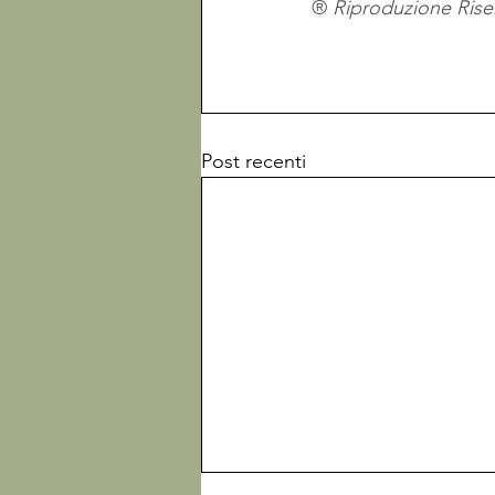
® 
Post recenti