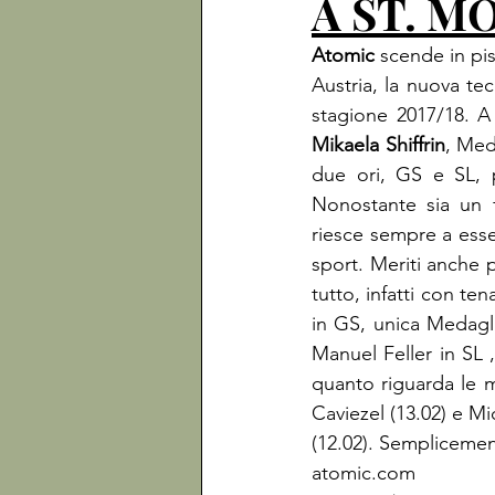
A ST. M
Atomic
 scende in pis
Austria, la nuova te
stagione 2017/18. A
Mikaela Shiffrin
, Med
due ori, GS e SL, 
Nonostante sia un f
riesce sempre a esser
sport. Meriti anche p
tutto, infatti con t
in GS, unica Medagli
Manuel Feller in SL 
quanto riguarda le 
Caviezel (13.02) e Mi
(12.02). Semplicemen