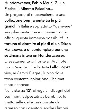
Hundertwasser, Fabio Mauri, Giulia 
Piscitelli, Mimmo Paladino...
Un progetto di mecenatismo e una 
collezione permanente tra le più 
grandi in Italia
 e soprattutto “da vivere” 
singolarmente; nessun museo potrà 
offrirvi questa immensa possibilità, 
la 
fortuna di dormire ai piedi di un Takeo 
Hanazawa, o di contemplare per una 
settimana intera un Hundertwasser.
E' esattamente di fronte all'Art Hotel 
Gran Paradiso che l'artista 
Lello Lopez
vive, ai Campi Flegrei, luogo dove 
trova costante ispirazione, l'heimat 
tanto ricercato. 

Nella 
stanza 121
 ci regala i disegni dei 
pavimenti calpestati da bambino, le 
mattonelle delle case vissute da 
ragazzo con i genitori, anche i limoni 