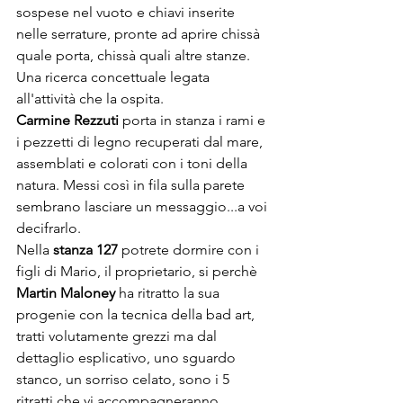
sospese nel vuoto e chiavi inserite 
nelle serrature, pronte ad aprire chissà 
quale porta, chissà quali altre stanze. 
Una ricerca concettuale legata 
all'attività che la ospita. 
Carmine Rezzuti 
porta in stanza i rami e 
i pezzetti di legno recuperati dal mare, 
assemblati e colorati con i toni della 
natura. Messi così in fila sulla parete 
sembrano lasciare un messaggio...a voi 
decifrarlo. 
Nella 
stanza 127
 potrete dormire con i 
figli di Mario, il proprietario, si perchè 
Martin Maloney
 ha ritratto la sua 
progenie con la tecnica della bad art, 
tratti volutamente grezzi ma dal 
dettaglio esplicativo, uno sguardo 
stanco, un sorriso celato, sono i 5 
ritratti che vi accompagneranno, 