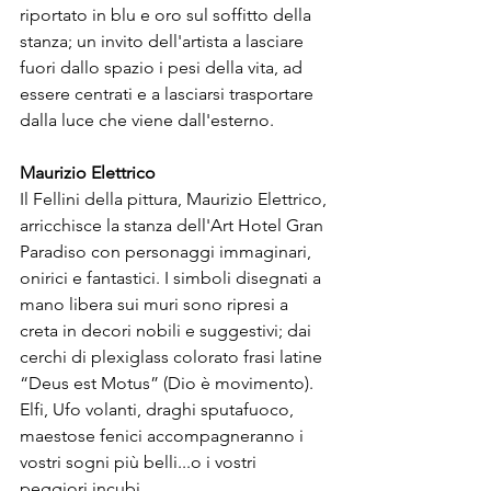
riportato in blu e oro sul soffitto della 
stanza; un invito dell'artista a lasciare 
fuori dallo spazio i pesi della vita, ad 
essere centrati e a lasciarsi trasportare 
dalla luce che viene dall'esterno.

Maurizio Elettrico 
Il Fellini della pittura, Maurizio Elettrico, 
arricchisce la stanza dell'Art Hotel Gran 
Paradiso con personaggi immaginari, 
onirici e fantastici. I simboli disegnati a 
mano libera sui muri sono ripresi a 
creta in decori nobili e suggestivi; dai 
cerchi di plexiglass colorato frasi latine 
“Deus est Motus” (Dio è movimento).
Elfi, Ufo volanti, draghi sputafuoco, 
maestose fenici accompagneranno i 
vostri sogni più belli...o i vostri 
peggiori incubi. 