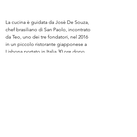
La cucina è guidata da Josè De Souza, 
chef brasiliano di San Paolo, incontrato 
da Teo, uno dei tre fondatori, nel 2016 
in un piccolo ristorante giapponese a 
Lisbona portato in Italia 30 ore dopo 
per seguire il nuovo progetto. 
L’offerta è molto ampia, sono circa un 
centinaio le proposte nel menù, tra 
uramaki, gunkan, hosomaki, nigiri e 
sashimi, incluse una decina di box 
degustazione, e tende ad assecondare 
la stagionalità, in particolare per ciò 
che riguarda la parte vegana, molto più 
ricca ed interessante rispetto alle 
abitudini. 