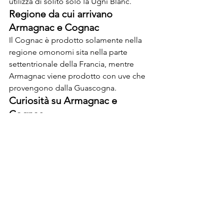
utilizza di solito solo la Ugni Blanc.
Regione da cui arrivano 
Armagnac e Cognac
Il Cognac è prodotto solamente nella 
regione omonomi sita nella parte 
settentrionale della Francia, mentre 
Armagnac viene prodotto con uve che 
provengono dalla Guascogna.
Curiosità su Armagnac e 
Cognac
Il 1 gennaio del 1950 Italia e Francia 
hanno stipulato un trattato dove viene 
stabilito che le uniche acquaviti che 
potevano prendere il nome di Cognac 
erano quelle prodotte nell’omonima 
regione, oltre all’Armagnac che il 
liquore più antico di Francia. Tutte le 
altre acquaviti possono chiamarsi solo 
Brandy