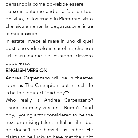
pensandola come dovrebbe essere.

Forse in autunno andrei a fare un tour 
del vino, in Toscana o in Piemonte, visto 
che sicuramente la degustazione è tra 
le mie passioni.

In estate invece al mare in uno di quei 
posti che vedi solo in cartolina, che non 
sai esattamente se esistono davvero 
oppure no.
ENGLISH VERSION
Andrea Carpenzano will be in theatres 
soon as The Champion, but in real life 
is he the reputed “bad boy”?
Who really is Andrea Carpenzano? 
There are many versions- Rome’s “bad 
boy,” young actor considered to be the 
next promising talent in Italian film- but 
he doesn’t see himself as either. He 
claims to be lucky to have met the right 