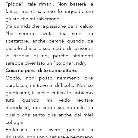
“pippa”, tale rimani. Non basterà la 
fatica, ma ci saranno le inquadrature 
giuste che mi salveranno.

(mi confida che la passione per il calcio 
l’ha sempre avuta, ma solo da 
spettatore, anche perché quando da 
piccolo chiese a sua madre di iscriverlo, 
le rispose di no, perché altrimenti 
sarebbe diventato un “cojone”, ndr).
Cosa ne pensi di te come attore.
Oddio, non posso nemmeno dire 
parolacce, mi trovo in difficoltà. Non so 
giudicarmi, il senso critico lo abbiamo 
tutti, quando mi vedo recitare 
inorridisco, ma credo sia normale da 
quello che sento dire anche dai miei 
colleghi.

Preferisco non avere pensieri a 
riguardo, non sono capace e nemmeno 