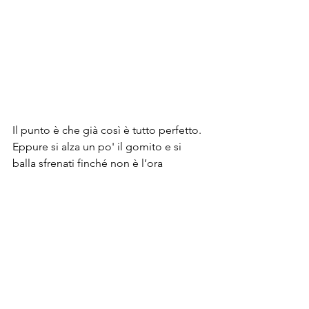
Il punto è che già così è tutto perfetto. 
Eppure si alza un po' il gomito e si 
balla sfrenati finché non è l’ora 
dell’ultimo vaporetto, quindi si corre 
via come Cenerentola dopo il ballo, 
perché se lo perdi poi tocca 
camminare con le scarpe eleganti ma 
scomode.
Venezia
 di notte è ancora più 
bella; mentre l’1 si stacca da San 
Zaccaria guardi su, verso la Terrazza 