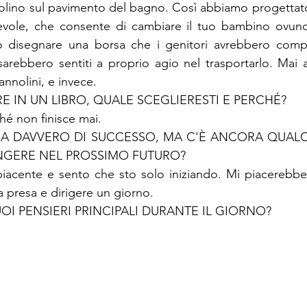
nolino sul pavimento del bagno. Così abbiamo progettat
vole, che consente di cambiare il tuo bambino ovunque
disegnare una borsa che i genitori avrebbero compr
 sarebbero sentiti a proprio agio nel trasportarlo. Mai 
nnolini, e invece.
hé non finisce mai.
ONA DAVVERO DI SUCCESSO, MA C'È ANCORA QUAL
NGERE NEL PROSSIMO FUTURO?

cente e sento che sto solo iniziando. Mi piacerebbe 
a presa e dirigere un giorno.
UOI PENSIERI PRINCIPALI DURANTE IL GIORNO?
