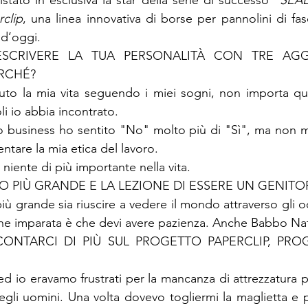
stato in esclusiva la star della serie di successo "
SEAL
clip
, una linea innovativa di borse per pannolini di fas
 d’oggi.
ESCRIVERE LA TUA PERSONALITÀ CON TRE AGGET
RCHÉ?

uto la mia vita seguendo i miei sogni, non importa qua
i io abbia incontrato.

to business ho sentito "No" molto più di "Sì", ma non m
ntare la mia etica del lavoro.

niente di più importante nella vita.
LO PIÙ GRANDE E LA LEZIONE DI ESSERE UN GENITOR
iù grande sia riuscire a vedere il mondo attraverso gli occ
one imparata è che devi avere pazienza. Anche Babbo Nat
ONTARCI DI PIÙ SUL PROGETTO PAPERCLIP, PROG
i ed io eravamo frustrati per la mancanza di attrezzatura p
gli uomini. Una volta dovevo togliermi la maglietta e po