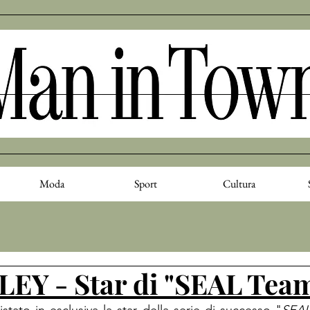
Moda
Sport
Cultura
EY - Star di "SEAL Tea