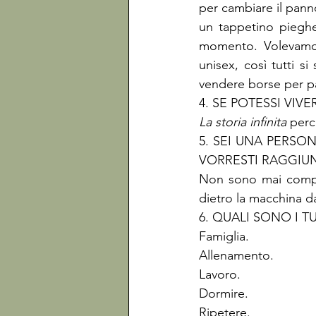
per cambiare il pan
un tappetino pieghe
momento. Volevamo 
unisex, così tutti si
vendere borse per pa
La storia infinita 
perc
5. SEI UNA PERS
VORRESTI RAGGIU
Non sono mai compia
dietro la macchina d
6. QUALI SONO I T
Famiglia.

Allenamento.

Lavoro.

Dormire.

Ripetere.