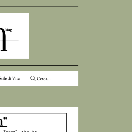
Stile di Vita
Cerca...
m"