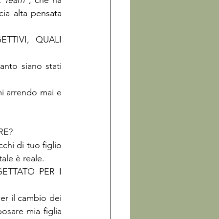
 Team
", che ha 
cia alta pensata 
TIVI, QUALI 
nto siano stati 
i arrendo mai e 
E?

hi di tuo figlio 
ale è reale.
ETTATO PER I 
er il cambio dei 
sare mia figlia 