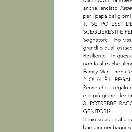
Manintown ha intervi
anche lanciato 
Paper
per i papà dei giorni
1. SE POTESSI D
SCEGLIERESTI E PE
Sognatore - Ho viss
grandi o quali ostacol
Resiliente - In ques
non fa altro che alime
Family Man - non c'è 
2. QUAL È IL REGA
Penso che il regalo p
e la più grande lezi
3. POTREBBE RACC
GENITORI?

Il mio socio in affar
bambini nei bagni de