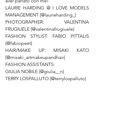
aver parlato con me!
LAURIE HARDING @ I LOVE MODELS 
MANAGEMENT (@laurieharding_)

PHOTOGRAPHER: VALENTINA 
FRUGIUELE (@valentinafrugiuele)

FASHION STYLIST: FABIO PITTALIS 
(@fabiopeet)

HAIR/MAKE UP: MISAKI KATO 
(@misaki_artmakeupandhair)

FASHION ASSISTANTS:

GIULIA NOBILE (@giulia__n)

TERRY LOSPALLUTO (@terrylospalluto)
®Riproduzione riservata