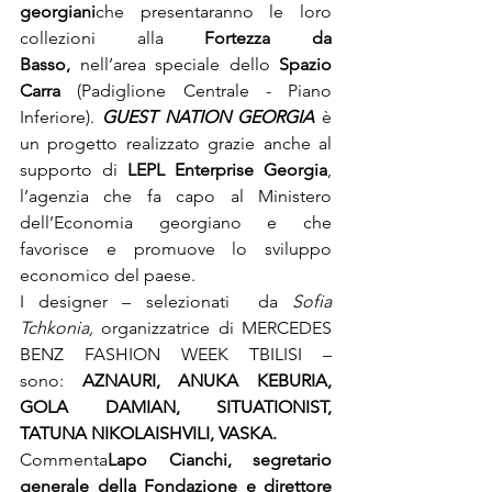
georgiani
che presentaranno le loro 
collezioni alla 
Fortezza da 
Basso,
 nell’area speciale dello
 Spazio 
Carra
 (Padiglione Centrale - Piano 
Inferiore). 
GUEST NATION GEORGIA
 è 
un progetto realizzato grazie anche al 
supporto di 
LEPL Enterprise Georgia
, 
l’agenzia che fa capo al Ministero 
dell’Economia georgiano e che 
favorisce e promuove lo sviluppo 
economico del paese.
I designer – selezionati  da 
Sofia 
Tchkonia, 
organizzatrice di MERCEDES 
BENZ FASHION WEEK TBILISI – 
sono: 
AZNAURI, ANUKA KEBURIA, 
GOLA DAMIAN, SITUATIONIST, 
TATUNA NIKOLAISHVILI, VASKA.
Commenta
Lapo Cianchi, segretario 
generale della Fondazione e direttore 