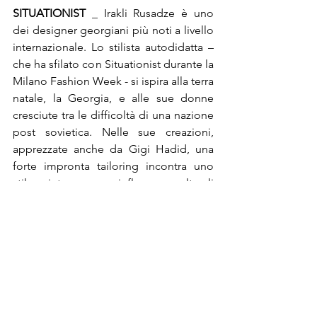
SITUATIONIST 
_ Irakli Rusadze è uno 
dei designer georgiani più noti a livello 
internazionale. Lo stilista autodidatta – 
che ha sfilato con Situationist durante la 
Milano Fashion Week - si ispira alla terra 
natale, la Georgia, e alle sue donne 
cresciute tra le difficoltà di una nazione 
post sovietica. Nelle sue creazioni, 
apprezzate anche da Gigi Hadid, una 
forte impronta tailoring incontra uno 
stile vintage con influenze culturali 
georgiane.
TATUNA NIKOLAISHVILI 
_appassionata 
di disegno e moda fin dall’infanzia, la 
designer Tatuna Nikolaishvili elabora, 
con il suo eponimo brand, creazioni 
dalle silhouette e dai cut originali per 
uno stile femminile e contemporaneo 