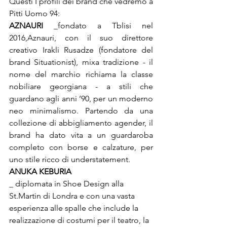
Questi I profili dei brand che vedremo a 
Pitti Uomo 94:
AZNAURI 
_
fondato a Tblisi nel 
2016,
Aznauri, con il suo direttore 
creativo Irakli Rusadze (fondatore del 
brand Situationist), mixa tradizione - il 
nome del marchio richiama la classe 
nobiliare georgiana - a stili che 
guardano agli anni ’90, per un moderno 
neo minimalismo. Partendo da una 
collezione di abbigliamento agender, il 
brand ha dato vita a un guardaroba 
completo con borse e calzature, per 
uno stile ricco di understatement.
ANUKA KEBURIA 
_ diplomata in Shoe Design alla 
St.Martin di Londra e con una vasta 
esperienza alle spalle che include la 
realizzazione di costumi per il teatro, la 