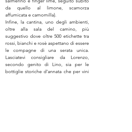
salmerino e finger lime, seguito subito 
da quello al limone, scamorza 
affumicata e camomilla).
Infine, la cantina, uno degli ambienti, 
oltre alla sala del camino, più 
suggestivo dove oltre 500 etichette tra 
rossi, bianchi e rosè aspettano di essere 
le compagne di una serata unica. 
Lasciatevi consigliare da Lorenzo, 
secondo genito di Lino, sia per le 
bottiglie storiche d’annata che per vini 
più giovani.
®Riproduzione Riservata
Post recenti