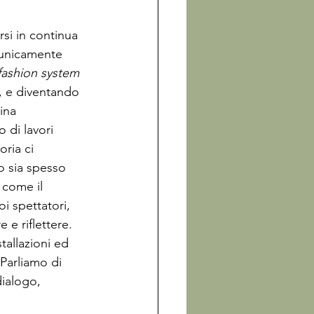
si in continua 
 unicamente 
fashion system
i, e diventando 
ina 
 di lavori 
oria ci 
o sia spesso 
 come il 
i spettatori, 
 e riflettere.
tallazioni ed 
Parliamo di 
dialogo, 