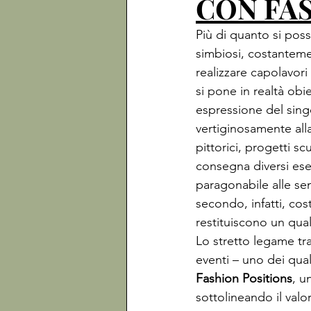
CON FAS
Più di quanto si pos
simbiosi, costantemen
realizzare capolavori
si pone in realtà obi
espressione del singo
vertiginosamente alla 
pittorici, progetti sc
consegna diversi ese
paragonabile alle se
secondo, infatti, cos
restituiscono un qual
Lo stretto legame tra
eventi – uno dei qual
Fashion Positions
, u
sottolineando il valor