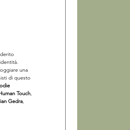
aderito 
identità. 
foggiare una 
isti di questo 
odie 
Human Touch
, 
ian Gedra
, 