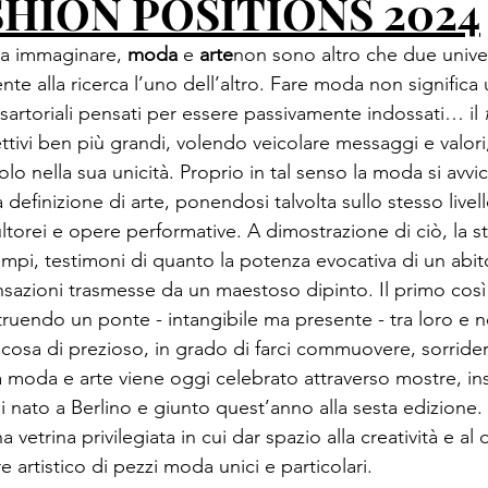
HION POSITIONS 2024
sa immaginare, 
moda
 e 
arte
non sono altro che due univer
te alla ricerca l’uno dell’altro. Fare moda non significa
 sartoriali pensati per essere passivamente indossati… il 
ettivi ben più grandi, volendo veicolare messaggi e valor
lo nella sua unicità. Proprio in tal senso la moda si avvic
definizione di arte, ponendosi talvolta sullo stesso livello
ultorei e opere performative. A dimostrazione di ciò, la st
mpi, testimoni di quanto la potenza evocativa di un abit
nsazioni trasmesse da un maestoso dipinto. Il primo così
truendo un ponte - intangibile ma presente - tra loro e no
cosa di prezioso, in grado di farci commuovere, sorridere
 moda e arte viene oggi celebrato attraverso mostre, ins
i nato a Berlino e giunto quest’anno alla sesta edizione. 
na vetrina privilegiata in cui dar spazio alla creatività e al 
e artistico di pezzi moda unici e particolari. 