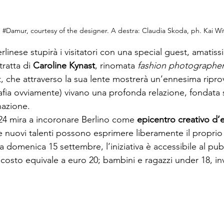
 
#Damur
, courtesy of the designer. A destra: Claudia Skoda, ph. Kai Wi
erlinese stupirà i visitatori con una special guest, amati
ratta di 
Caroline Kynast
, rinomata 
fashion photographer
, che attraverso la sua lente mostrerà un’ennesima ripro
afia ovviamente) vivano una profonda relazione, fondata s
nazione.
24 mira a incoronare Berlino come 
epicentro creativo d’
e nuovi talenti possono esprimere liberamente il proprio 
o a domenica 15 settembre, l’iniziativa è accessibile al pub
l costo equivale a euro 20; bambini e ragazzi under 18, 