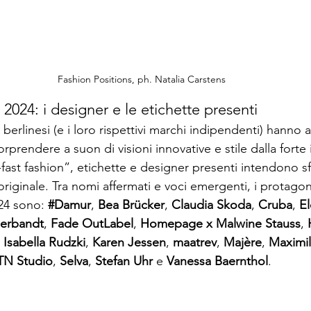
Fashion Positions, ph. Natalia Carstens
 2024: i designer e le etichette presenti
ti berlinesi (e i loro rispettivi marchi indipendenti) hanno 
orprendere a suon di visioni innovative e stile dalla forte 
-fast fashion”, etichette e designer presenti intendono s
originale. Tra nomi affermati e voci emergenti, i protagon
24 sono: 
#Damur
, 
Bea Brücker
, 
Claudia Skoda
, 
Cruba
, 
El
perbandt
, 
Fade Out
Label
, 
Homepage x Malwine Stauss
, 
 
Isabella Rudzki
, 
Karen Jessen
, 
maatrev
, 
Majère
, 
Maximil
N Studio
, 
Selva
, 
Stefan Uhr
 e 
Vanessa Baernthol
.