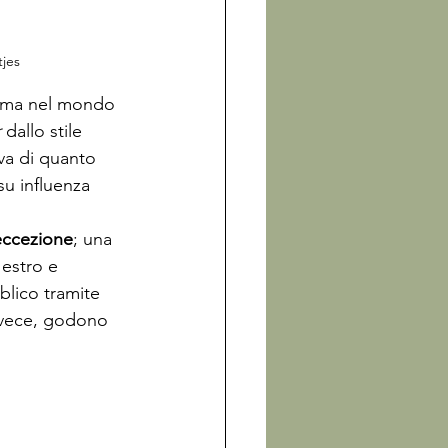
tjes
ssima nel mondo 
 
dallo stile 
va di quanto 
u influenza 
eccezione
; una 
estro e 
blico tramite 
invece, godono 