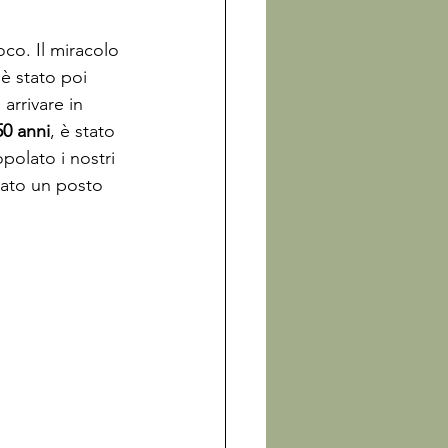
oco. Il miracolo 
è stato poi 
arrivare in 
50 anni
, è stato 
polato i nostri 
stato un posto 