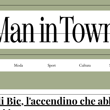
Moda
Sport
Cultura
di Bic, l'accendino che a