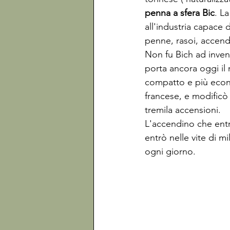
penna a sfera Bic
. L
all'industria capace 
penne, rasoi, accendi
Non fu Bich ad invent
porta ancora oggi il 
compatto e più econo
francese, e modificò 
tremila accensioni. 
L'accendino che entr
entrò nelle vite di m
ogni giorno.