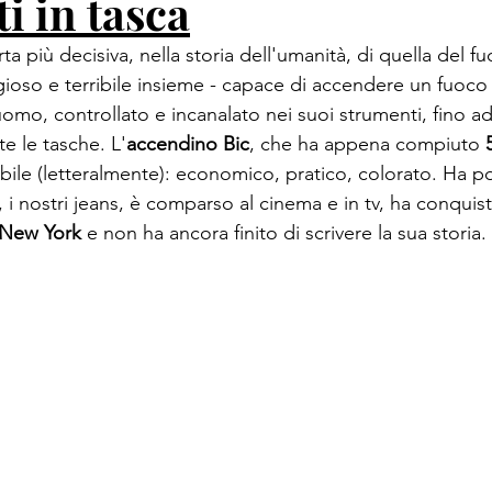
ti in tasca
a più decisiva, nella storia dell'umanità, di quella del fu
gioso e terribile insieme - capace di accendere un fuoco 
mo, controllato e incanalato nei suoi strumenti, fino ad 
te le tasche. L'
accendino Bic
, che ha appena compiuto 
bile (letteralmente): economico, pratico, colorato. Ha po
ni, i nostri jeans, è comparso al cinema e in tv, ha conqui
New York
 e non ha ancora finito di scrivere la sua storia.