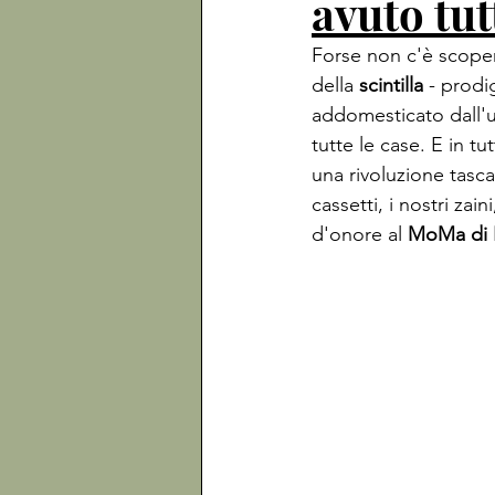
avuto tut
Forse non c'è scopert
della 
scintilla
 - prodi
addomesticato dall'uo
tutte le case. E in tut
una rivoluzione tasca
cassetti, i nostri zai
d'onore al 
MoMa di 