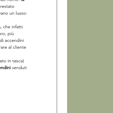
restato 
vano un lusso: 
 che infatti 
ro, più 
di accendini 
re al cliente 
to in tasca) 
endini 
venduti 