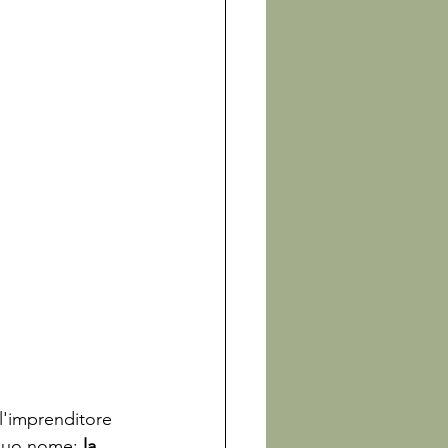
 l'imprenditore 
 suo nome: 
la 