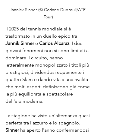
Jannick Sinner (© Corinne Dubreuil/ATP 
Tour)
Il 2025 del tennis mondiale si è 
trasformato in un duello epico tra 
Jannik Sinner
 e 
Carlos Alcaraz
. I due 
giovani fenomeni non si sono limitati a 
dominare il circuito, hanno 
letteralmente monopolizzato i titoli più 
prestigiosi, dividendosi equamente i 
quattro Slam e dando vita a una rivalità 
che molti esperti definiscono già come 
la più equilibrata e spettacolare 
dell'era moderna.
La stagione ha visto un'alternanza quasi 
perfetta tra l'azzurro e lo spagnolo. 
Sinner
 ha aperto l'anno confermandosi 