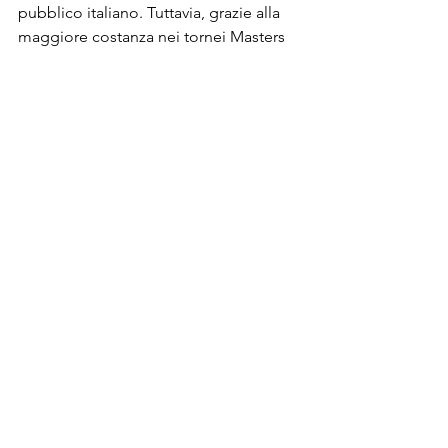
pubblico italiano. Tuttavia, grazie alla 
maggiore costanza nei tornei Masters 
1000 (vinti a Roma, Cincinnati e Parigi), 
Carlos Alcaraz
 è riuscito a chiudere 
l'anno come 
numero 1 del mondo
, 
scavalcando Jannik, che ha dovuto 
scontare anche una squalifica di tre 
mesi in seguito al caso Clostebol.
Sport
Post recenti