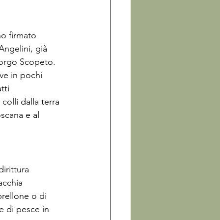
o firmato 
ngelini, già 
orgo Scopeto.

ve in pochi 
tti 
colli dalla terra 
oscana e al 
irittura 
cchia 
rellone o di 
 di pesce in 