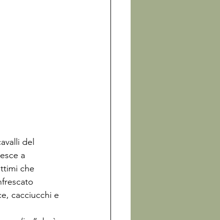
valli del 
iesce a 
ittimi che 
nfrescato 
e, cacciucchi e 