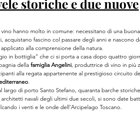
vele storiche e due nuove
n vino hanno molto in comune: necessitano di una buon
i, acquistano fascino col passare degli anni e nascono d
 applicato alla comprensione della natura.

o in bottiglia” che ci si porta a casa dopo quattro giorni
pagnia della 
famiglia Angelini
, produttrice di vino in più 
cipanti alla regata appartenente al prestigioso circuito de
editerraneo
.

al largo di porto Santo Stefano, quaranta barche storiche
 architetti navali degli ultimi due secoli, si sono date batt
lcando i venti e le onde dell’Arcipelago Toscano.