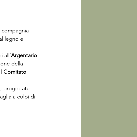
a compagnia 
al legno e 
 all’
Argentario 
zone della 
l 
Comitato 
, progettate 
aglia a colpi di 