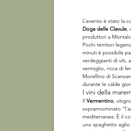
L’evento è stato la 
Doga delle Clavule
,
produttori a Montalc
Pochi territori lega
minuti è possibile pa
verdeggianti di viti, 
vermiglio, ricca di f
Morellino di Scansano
durante le calde gior
I vini della mar
Il
 Vermentino
, vitig
soprannominato “l’a
mediterranea. È il c
uno spaghetto aglio 