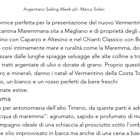
Argentario Sailing Week ph. Marco Solari
cornice perfetta per la presentazione del nuovo Vermentin
 cantina Maremmana sita a Magliano e di proprietà degli A
ino con Caparzo e Altesino e nel Chianti Classico con B
no così intimamente mare e ruralità come la Maremma, do
ssare dalle lunghe spiagge selvagge alle alte colline a tra
a tratti argentate di ulivi o dorate di grano. Proprio questi 
erro e minerali, danno i natali al Vermentino della Costa T
, un bianco e un rosso perfetti da bere freschi

nate estive.
emma
no per antonomasia dell’alto Tirreno, da queste parti è add
cqua di maremma”: agrumato, sapido e profumato di ma
ompagno ideale di una schiaccia al prosciutto sotto l’omb
e olio improvvisato in barca ma anche di una cena a base