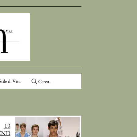
Stile di Vita
Cerca...
10
END