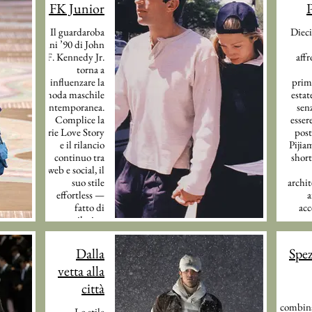
JFK Junior
Il guardaroba
Diec
anni ’90 di John
F. Kennedy Jr.
affr
torna a
influenzare la
prim
moda maschile
estat
contemporanea.
sen
Complice la
esser
serie Love Story
posto.
e il rilancio
Pijia
continuo tra
short
web e social, il
suo stile
archit
effortless —
a
fatto di
acc
tailoring
pa
rilassato,
per la
denim,
e tot
Dalla
Spe
maglieria
in p
vetta alla
essenziale e
stile
lusso discreto
città
— diventa oggi
combin
il riferimento
Lo stile