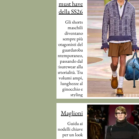
must have
della SS26
Gli shorts
maschili
diventano
sempre più
protagonisti del
guardaroba
contemporaneo,
passando dal
leisurewear alla
sartorialità. Tra
volumi ampi,
lunghezze al
ginocchio e
styling
sofisticati,
reinterpretano
l’eleganza estiva
Maglioni
in chiave
rilassata e
Guida ai
urbana.
modelli chiave
per un look