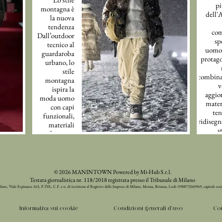
pi
perfetto per
montagna è
dell'
una nuova idea
la nuova
di quiet luxury
tendenza
com
maschile.
Dall’outdoor
sp
tecnico al
uomo 
guardaroba
protago
urbano, lo
stile
combina
montagna
v
ispira la
aggior
moda uomo
mater
con capi
te
funzionali,
ridisegn
materiali
s
performanti
eleg
e nuove
co
silhouette
pensate per
la città.
© 2026 MANINTOWN Powered by Mi-Hub S.r.l.
Testata giornalistica nr. 118/2018 registrata presso il Tribunale di Milano
ilano, Viale Espinasse 163, P. IVA, C.F. e n. di iscrizione al Registro delle Imprese di Milano, Monza, Brianza, Lodi: 098873260969, capitale soc
Informativa sui cookie
Condizioni generali d'uso
Con