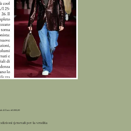
ù cool
A/I 25-
26. Il
pleto
ezzato
torna
nista:
nuove
zioni,
olumi
nati e
iali di
ndenza
ano lo
tile tra
anza e
mfort.
iale di Euro 40.000,00
dizioni generali per la vendita