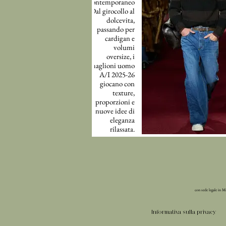
contemporaneo
Dal girocollo al
dolcevita,
passando per
cardigan e
volumi
oversize, i
maglioni uomo
A/I 2025-26
giocano con
texture,
proporzioni e
nuove idee di
eleganza
rilassata.
con sede legale in M
Informativa sulla privacy