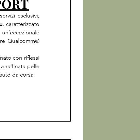
PORT
Combinando la migliore artigianalità inglese, tecnologia all'avanguardia e servizi esclusivi, 
u
, caratterizzato 
 un’eccezionale 
ore Qualcomm® 
ato con riflessi 
 raffinata pelle 
 auto da corsa.