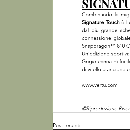
SIGNAT
Signature Touch 
è l
dal più grande scher
connessione global
Snapdragon™ 810 Oc
Un'edizione sportiva 
Grigio canna di fucil
di vitello arancione 
www.vertu.com

@Riproduzione Riser
Post recenti