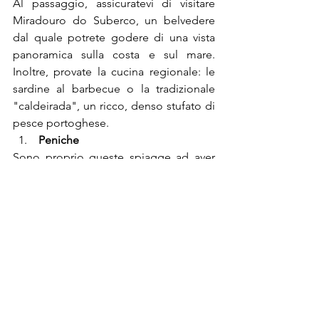
Al passaggio, assicuratevi di visitare 
Miradouro do Suberco, un belvedere 
dal quale potrete godere di una vista 
panoramica sulla costa e sul mare. 
Inoltre, provate la cucina regionale: le 
sardine al barbecue o la tradizionale 
"caldeirada", un ricco, denso stufato di 
pesce portoghese.
 Peniche
Sono proprio queste spiagge ad aver 
costruito la reputazione del Portogallo 
come la capitale del surf d'Europa. Il 
contributo più mitico è forse 
Supertubos Beach, famosa in tutto il 
mondo per le sue onde potenti, che 
molti surfisti chiamano "il gasdotto 
europeo". L'ASP World Tour ospita 
concorsi in questo villaggio di 
pescatori, altrimenti poco appariscente, 