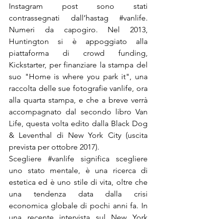
Instagram post sono stati 
contrassegnati dall’hastag 
#vanlife
. 
Numeri da capogiro. Nel 2013, 
Huntington si è appoggiato alla 
piattaforma di crowd funding, 
Kickstarter, per finanziare la stampa del 
suo "Home is where you park it", una 
raccolta delle sue fotografie vanlife, ora 
alla quarta stampa, e che a breve verrà 
accompagnato dal secondo libro Van 
Life, questa volta edito dalla Black Dog 
& Leventhal di New York City (uscita 
prevista per ottobre 2017).

Scegliere 
#vanlife
 significa scegliere 
uno stato mentale, è una ricerca di 
estetica ed è uno stile di vita, oltre che 
una tendenza data dalla crisi 
economica globale di pochi anni fa. In 
una recente intervista sul New York 