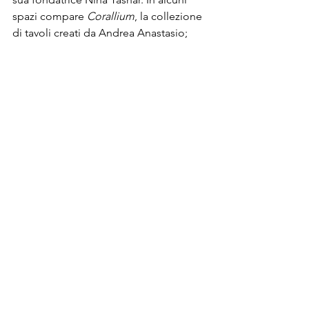
spazi compare 
Corallium
, la collezione 
di tavoli creati da Andrea Anastasio; 
editata dalla galleria Giustini/Stagetti, 
Roma, il designer utilizza fili di cuoio 
per “cucire” le pietre, isole cromatiche 
matericamente in relazione con lo 
spazio. Ancora, si trovano i pezzi unici 
di JoAnn Tan, un esercizio di upcycling 
virtuosistico e raffinato. Si tratta di 
mobili espositori ricoperti a mano con 
centinaia di frange di pelle, scarti 
recuperati nelle sedi produttive 
Ferragamo; a essi si aggiungono i pouf 
“insetti”, con ricami in rafia o 
patchwork di pelle ispirati ai pezzi 
d’archivio zoomorfi.