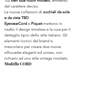
102 
ben due nuovi modelli
, entrambi 
dal carattere deciso.
Le nuove collezioni di 
occhiali da sole 
e da vista TBD 
Eyewear
Cord
 e 
Piquet
 mettono in 
risalto il design timeless e la cura per il 
dettaglio tipici dello stile italiano. Gli 
elementi iconici del brand si 
mescolano per creare due nuove 
silhouette eleganti ed unisex, con 
richiami ad uno stile vintage rivisitato.
Modello CORD