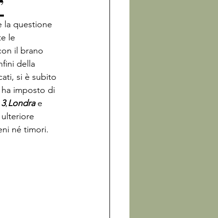
’
è la questione 
e le 
con il brano 
fini della 
ti, si è subito 
o ha imposto di 
 3
,
Londra 
e 
ulteriore 
eni né timori.