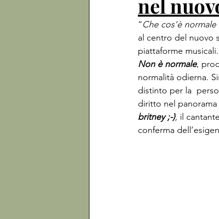
nel nuov
“
Che cos’è normale
al centro del nuovo s
piattaforme musicali. 
Non è normale
, prod
normalità odierna. Si
distinto per la  pers
diritto nel panorama
britney ;-)
, 
il cantant
conferma dell’esigenz