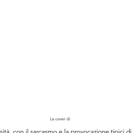
La cover di 
sità, con il sarcasmo e la provocazione tipici di