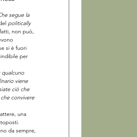
he segue la 
 del 
politically 
fatti, non può, 
devono 
e si è fuori 
indibile per 
r qualcuno 
inario viene 
iate ciò che 
o che convivere 
attere, una 
toposti. 
ono da sempre, 