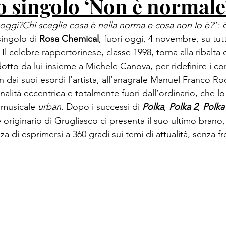
o singolo ‘Non è normale
 oggi?
Chi sceglie cosa è nella norma e cosa non lo è?
”: 
ingolo di 
Rosa Chemical
, fuori oggi, 4 novembre, su tutt
Il celebre 
rapper
torinese
, classe 1998, torna alla ribalta 
otto da lui insieme a Michele Canova, per ridefinire i con
n dai suoi esordi l’artista, all’anagrafe Manuel Franco Roca
onalità eccentrica e totalmente fuori dall’ordinario, che l
 musicale 
urban
. Dopo i successi di 
Polka
, 
Polka 2
, 
Polka
e originario di Grugliasco ci presenta il suo ultimo brano, 
a di esprimersi a 360 gradi sui temi di attualità, senza fr