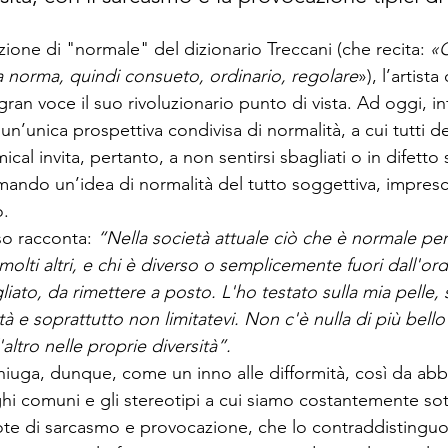
zione di "normale" del dizionario 
Treccani
 (che recita: 
«C
 norma, quindi consueto, ordinario, regolare
»), l’artista
 gran voce il suo rivoluzionario punto di vista. Ad oggi, in
un’unica prospettiva condivisa di normalità, a cui tutti 
ical
 invita, pertanto, a non sentirsi sbagliati o in difetto s
mando un’idea di normalità del tutto soggettiva, impresc
.  
so racconta: 
“Nella società attuale ciò che è normale pe
olti altri, e chi è diverso o semplicemente fuori dall'ord
ato, da rimettere a posto. L'ho testato sulla mia pelle, s
rtà e soprattutto non limitatevi. Non c'è nulla di più bell
l'altro nelle proprie diversità”.
oniuga, dunque, come un inno alle difformità, così da abb
oghi comuni e gli stereotipi a cui siamo costantemente sot
ote di sarcasmo e provocazione, che lo contraddistingu