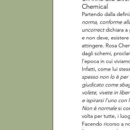
Chemical
Partendo dalla defini
norma, conforme alla
uncorrect
 dichiara a
e non deve, esistere 
attingere. 
Rosa Chem
dagli schemi, procla
l’epoca in cui viviamo
Infatti, come lui stes
spesso non lo è per m
giudicato come sbagli
volete, vivete in libe
e ispirarsi l'uno con 
Non è normale
 si c
volta per tutte, i lu
Facendo ricorso a n