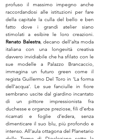
profuso il massimo impegno anche 
raccordandosi alle istituzioni per fare 
della capitale la culla del bello e ben 
fatto dove i grandi atelier siano 
stimolati a esibire le loro creazioni. 
Renato Balestra
, decano dell’alta moda 
italiana con una longevità creativa 
davvero invidiabile che ha sfilato con le 
sue modelle a Palazzo Brancaccio, 
immagina un futuro green come il 
regista Guillermo Del Toro in ‘La forma 
dell’acqua’. Le sue fanciulle in fiore 
sembrano uscite dal giardino incantato 
di un pittore impressionista fra 
duchesse e organze preziose, fili d’erba 
ricamati e foglie d’edera, senza 
dimenticare il suo blu, più profondo e 
intenso. All’aula ottagona del Planetario 
delle Terme di Diocleziano sotto la 