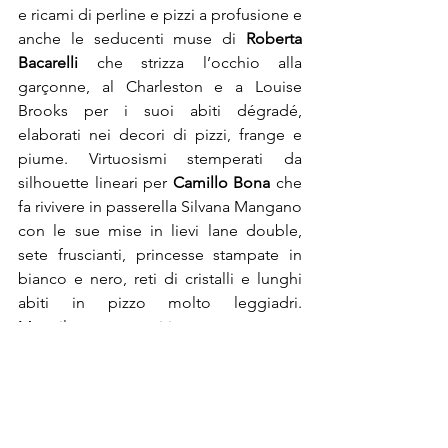
e ricami di perline e pizzi a profusione e 
anche le seducenti muse di 
Roberta 
Bacarelli
 che strizza l’occhio alla 
garçonne, al Charleston e a Louise 
Brooks per i suoi abiti dégradé, 
elaborati nei decori di pizzi, frange e 
piume. Virtuosismi stemperati da 
silhouette lineari per 
Camillo Bona
 che 
fa rivivere in passerella Silvana Mangano 
con le sue mise in lievi lane double, 
sete fruscianti, princesse stampate in 
bianco e nero, reti di cristalli e lunghi 
abiti in pizzo molto leggiadri. 
Magniloquenza onirica e gran senso 
della teatralità uniti a un senso ricercato 
per la silhouette negli abiti di 
Francesco Scognamiglio
 che ha già 
sfilato con la sua haute couture a Parigi 
e che ha scelto Roma per celebrare i 